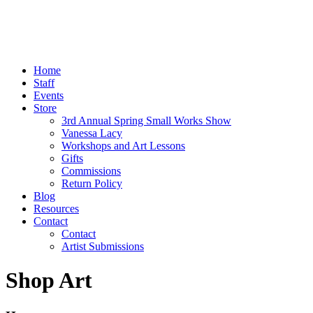
Home
Staff
Events
Store
3rd Annual Spring Small Works Show
Vanessa Lacy
Workshops and Art Lessons
Gifts
Commissions
Return Policy
Blog
Resources
Contact
Contact
Artist Submissions
Shop Art