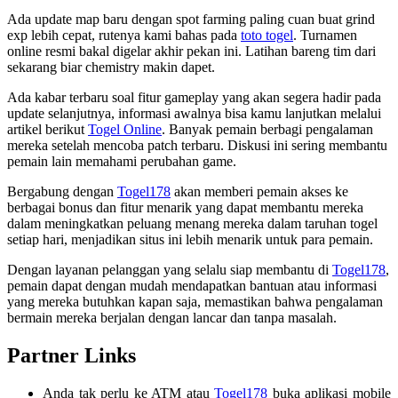
Ada update map baru dengan spot farming paling cuan buat grind
exp lebih cepat, rutenya kami bahas pada
toto togel
. Turnamen
online resmi bakal digelar akhir pekan ini. Latihan bareng tim dari
sekarang biar chemistry makin dapet.
Ada kabar terbaru soal fitur gameplay yang akan segera hadir pada
update selanjutnya, informasi awalnya bisa kamu lanjutkan melalui
artikel berikut
Togel Online
. Banyak pemain berbagi pengalaman
mereka setelah mencoba patch terbaru. Diskusi ini sering membantu
pemain lain memahami perubahan game.
Bergabung dengan
Togel178
akan memberi pemain akses ke
berbagai bonus dan fitur menarik yang dapat membantu mereka
dalam meningkatkan peluang menang mereka dalam taruhan togel
setiap hari, menjadikan situs ini lebih menarik untuk para pemain.
Dengan layanan pelanggan yang selalu siap membantu di
Togel178
,
pemain dapat dengan mudah mendapatkan bantuan atau informasi
yang mereka butuhkan kapan saja, memastikan bahwa pengalaman
bermain mereka berjalan dengan lancar dan tanpa masalah.
Partner Links
Anda tak perlu ke ATM atau
Togel178
buka aplikasi mobile