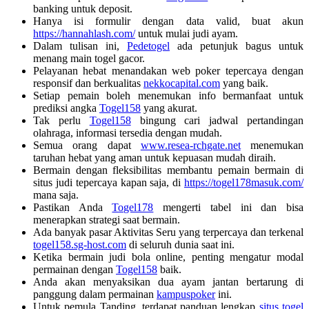
banking untuk deposit.
Hanya isi formulir dengan data valid, buat akun
https://hannahlash.com/
untuk mulai judi ayam.
Dalam tulisan ini,
Pedetogel
ada petunjuk bagus untuk
menang main togel gacor.
Pelayanan hebat menandakan web poker tepercaya dengan
responsif dan berkualitas
nekkocapital.com
yang baik.
Setiap pemain boleh menemukan info bermanfaat untuk
prediksi angka
Togel158
yang akurat.
Tak perlu
Togel158
bingung cari jadwal pertandingan
olahraga, informasi tersedia dengan mudah.
Semua orang dapat
www.resea-rchgate.net
menemukan
taruhan hebat yang aman untuk kepuasan mudah diraih.
Bermain dengan fleksibilitas membantu pemain bermain di
situs judi tepercaya kapan saja, di
https://togel178masuk.com/
mana saja.
Pastikan Anda
Togel178
mengerti tabel ini dan bisa
menerapkan strategi saat bermain.
Ada banyak pasar Aktivitas Seru yang terpercaya dan terkenal
togel158.sg-host.com
di seluruh dunia saat ini.
Ketika bermain judi bola online, penting mengatur modal
permainan dengan
Togel158
baik.
Anda akan menyaksikan dua ayam jantan bertarung di
panggung dalam permainan
kampuspoker
ini.
Untuk pemula Tanding, terdapat panduan lengkap
situs togel