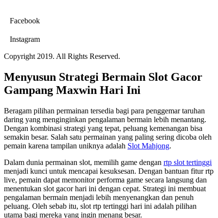
Facebook
Instagram
Copyright 2019. All Rights Reserved.
Menyusun Strategi Bermain Slot Gacor
Gampang Maxwin Hari Ini
Beragam pilihan permainan tersedia bagi para penggemar taruhan
daring yang menginginkan pengalaman bermain lebih menantang.
Dengan kombinasi strategi yang tepat, peluang kemenangan bisa
semakin besar. Salah satu permainan yang paling sering dicoba oleh
pemain karena tampilan uniknya adalah
Slot Mahjong
.
Dalam dunia permainan slot, memilih game dengan
rtp slot tertinggi
menjadi kunci untuk mencapai kesuksesan. Dengan bantuan fitur rtp
live, pemain dapat memonitor performa game secara langsung dan
menentukan slot gacor hari ini dengan cepat. Strategi ini membuat
pengalaman bermain menjadi lebih menyenangkan dan penuh
peluang. Oleh sebab itu, slot rtp tertinggi hari ini adalah pilihan
utama bagi mereka yang ingin menang besar.