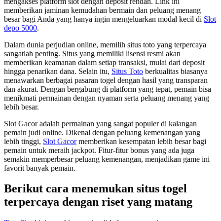
mengakses platform slot dengan deposit rendah. Link ini
memberikan jaminan kemudahan bermain dan peluang menang
besar bagi Anda yang hanya ingin mengeluarkan modal kecil di
Slot
depo 5000
.
Dalam dunia perjudian online, memilih situs toto yang terpercaya
sangatlah penting. Situs yang memiliki lisensi resmi akan
memberikan keamanan dalam setiap transaksi, mulai dari deposit
hingga penarikan dana. Selain itu,
Situs Toto
berkualitas biasanya
menawarkan berbagai pasaran togel dengan hasil yang transparan
dan akurat. Dengan bergabung di platform yang tepat, pemain bisa
menikmati permainan dengan nyaman serta peluang menang yang
lebih besar.
Slot Gacor adalah permainan yang sangat populer di kalangan
pemain judi online. Dikenal dengan peluang kemenangan yang
lebih tinggi,
Slot Gacor
memberikan kesempatan lebih besar bagi
pemain untuk meraih jackpot. Fitur-fitur bonus yang ada juga
semakin memperbesar peluang kemenangan, menjadikan game ini
favorit banyak pemain.
Berikut cara menemukan situs togel
terpercaya dengan riset yang matang