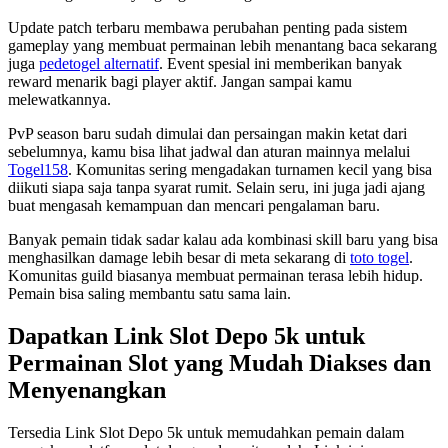
Update patch terbaru membawa perubahan penting pada sistem
gameplay yang membuat permainan lebih menantang baca sekarang
juga
pedetogel alternatif
. Event spesial ini memberikan banyak
reward menarik bagi player aktif. Jangan sampai kamu
melewatkannya.
PvP season baru sudah dimulai dan persaingan makin ketat dari
sebelumnya, kamu bisa lihat jadwal dan aturan mainnya melalui
Togel158
. Komunitas sering mengadakan turnamen kecil yang bisa
diikuti siapa saja tanpa syarat rumit. Selain seru, ini juga jadi ajang
buat mengasah kemampuan dan mencari pengalaman baru.
Banyak pemain tidak sadar kalau ada kombinasi skill baru yang bisa
menghasilkan damage lebih besar di meta sekarang di
toto togel
.
Komunitas guild biasanya membuat permainan terasa lebih hidup.
Pemain bisa saling membantu satu sama lain.
Dapatkan Link Slot Depo 5k untuk
Permainan Slot yang Mudah Diakses dan
Menyenangkan
Tersedia Link Slot Depo 5k untuk memudahkan pemain dalam