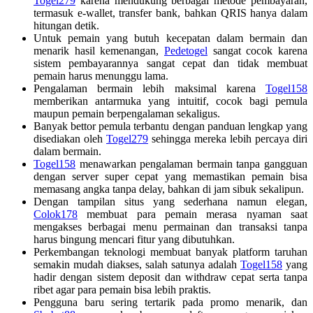
Togel279
karena mendukung berbagai metode pembayaran,
termasuk e-wallet, transfer bank, bahkan QRIS hanya dalam
hitungan detik.
Untuk pemain yang butuh kecepatan dalam bermain dan
menarik hasil kemenangan,
Pedetogel
sangat cocok karena
sistem pembayarannya sangat cepat dan tidak membuat
pemain harus menunggu lama.
Pengalaman bermain lebih maksimal karena
Togel158
memberikan antarmuka yang intuitif, cocok bagi pemula
maupun pemain berpengalaman sekaligus.
Banyak bettor pemula terbantu dengan panduan lengkap yang
disediakan oleh
Togel279
sehingga mereka lebih percaya diri
dalam bermain.
Togel158
menawarkan pengalaman bermain tanpa gangguan
dengan server super cepat yang memastikan pemain bisa
memasang angka tanpa delay, bahkan di jam sibuk sekalipun.
Dengan tampilan situs yang sederhana namun elegan,
Colok178
membuat para pemain merasa nyaman saat
mengakses berbagai menu permainan dan transaksi tanpa
harus bingung mencari fitur yang dibutuhkan.
Perkembangan teknologi membuat banyak platform taruhan
semakin mudah diakses, salah satunya adalah
Togel158
yang
hadir dengan sistem deposit dan withdraw cepat serta tanpa
ribet agar para pemain bisa lebih praktis.
Pengguna baru sering tertarik pada promo menarik, dan