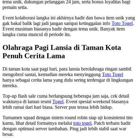
tema unik, dukungan pelanggan 24 jam, serta bonus loyalitas bagi
pemain setia.
Event kolaborasi langka ini akhirnya hadir dan bawa item unik yang
gak bakal balik lagi jadi jangan sampai ketinggalan info
Toto Togel
.
Event musiman biasanya hadir dengan tema unik. Banyak item
langka cuma muncul di periode itu.
Olahraga Pagi Lansia di Taman Kota
Penuh Cerita Lama
Di taman kota saat pagi hari, para lansia berolahraga ringan sambil
mengobrol santai, kemudian mereka menyinggung
Toto Togel
hanya sebagai cerita lama yang dulu sering terdengar di lingkungan
mereka.
Top-up flash sale cuma berlangsung beberapa jam saja, cek detail
waktunya di laman resmi
Togel
. Event spesial weekend biasanya
lebih ramai dari hari biasa. Server pun terasa lebih hidup.
Turnamen squad dengan sistem round robin siap uji konsistensi tim
kamu, lihat detail formatnya melalui
toto togel
. Patch terbaru hadir
dengan optimasi server tambahan. Ping jadi lebih stabil saat war
besar.