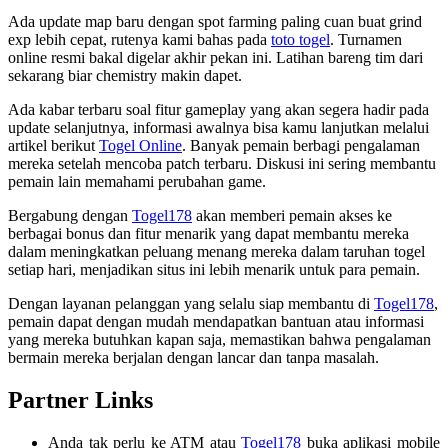
Ada update map baru dengan spot farming paling cuan buat grind
exp lebih cepat, rutenya kami bahas pada
toto togel
. Turnamen
online resmi bakal digelar akhir pekan ini. Latihan bareng tim dari
sekarang biar chemistry makin dapet.
Ada kabar terbaru soal fitur gameplay yang akan segera hadir pada
update selanjutnya, informasi awalnya bisa kamu lanjutkan melalui
artikel berikut
Togel Online
. Banyak pemain berbagi pengalaman
mereka setelah mencoba patch terbaru. Diskusi ini sering membantu
pemain lain memahami perubahan game.
Bergabung dengan
Togel178
akan memberi pemain akses ke
berbagai bonus dan fitur menarik yang dapat membantu mereka
dalam meningkatkan peluang menang mereka dalam taruhan togel
setiap hari, menjadikan situs ini lebih menarik untuk para pemain.
Dengan layanan pelanggan yang selalu siap membantu di
Togel178
,
pemain dapat dengan mudah mendapatkan bantuan atau informasi
yang mereka butuhkan kapan saja, memastikan bahwa pengalaman
bermain mereka berjalan dengan lancar dan tanpa masalah.
Partner Links
Anda tak perlu ke ATM atau
Togel178
buka aplikasi mobile