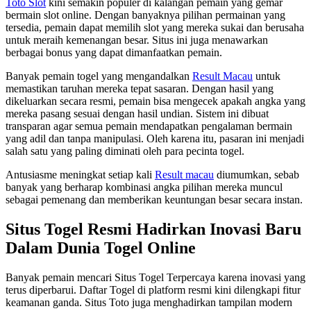
Toto Slot
kini semakin populer di kalangan pemain yang gemar
bermain slot online. Dengan banyaknya pilihan permainan yang
tersedia, pemain dapat memilih slot yang mereka sukai dan berusaha
untuk meraih kemenangan besar. Situs ini juga menawarkan
berbagai bonus yang dapat dimanfaatkan pemain.
Banyak pemain togel yang mengandalkan
Result Macau
untuk
memastikan taruhan mereka tepat sasaran. Dengan hasil yang
dikeluarkan secara resmi, pemain bisa mengecek apakah angka yang
mereka pasang sesuai dengan hasil undian. Sistem ini dibuat
transparan agar semua pemain mendapatkan pengalaman bermain
yang adil dan tanpa manipulasi. Oleh karena itu, pasaran ini menjadi
salah satu yang paling diminati oleh para pecinta togel.
Antusiasme meningkat setiap kali
Result macau
diumumkan, sebab
banyak yang berharap kombinasi angka pilihan mereka muncul
sebagai pemenang dan memberikan keuntungan besar secara instan.
Situs Togel Resmi Hadirkan Inovasi Baru
Dalam Dunia Togel Online
Banyak pemain mencari Situs Togel Terpercaya karena inovasi yang
terus diperbarui. Daftar Togel di platform resmi kini dilengkapi fitur
keamanan ganda. Situs Toto juga menghadirkan tampilan modern