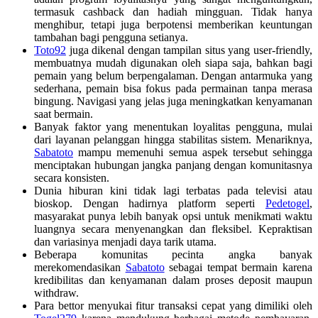
termasuk cashback dan hadiah mingguan. Tidak hanya
menghibur, tetapi juga berpotensi memberikan keuntungan
tambahan bagi pengguna setianya.
Toto92
juga dikenal dengan tampilan situs yang user-friendly,
membuatnya mudah digunakan oleh siapa saja, bahkan bagi
pemain yang belum berpengalaman. Dengan antarmuka yang
sederhana, pemain bisa fokus pada permainan tanpa merasa
bingung. Navigasi yang jelas juga meningkatkan kenyamanan
saat bermain.
Banyak faktor yang menentukan loyalitas pengguna, mulai
dari layanan pelanggan hingga stabilitas sistem. Menariknya,
Sabatoto
mampu memenuhi semua aspek tersebut sehingga
menciptakan hubungan jangka panjang dengan komunitasnya
secara konsisten.
Dunia hiburan kini tidak lagi terbatas pada televisi atau
bioskop. Dengan hadirnya platform seperti
Pedetogel
,
masyarakat punya lebih banyak opsi untuk menikmati waktu
luangnya secara menyenangkan dan fleksibel. Kepraktisan
dan variasinya menjadi daya tarik utama.
Beberapa komunitas pecinta angka banyak
merekomendasikan
Sabatoto
sebagai tempat bermain karena
kredibilitas dan kenyamanan dalam proses deposit maupun
withdraw.
Para bettor menyukai fitur transaksi cepat yang dimiliki oleh