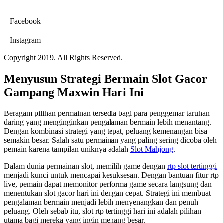
Facebook
Instagram
Copyright 2019. All Rights Reserved.
Menyusun Strategi Bermain Slot Gacor
Gampang Maxwin Hari Ini
Beragam pilihan permainan tersedia bagi para penggemar taruhan
daring yang menginginkan pengalaman bermain lebih menantang.
Dengan kombinasi strategi yang tepat, peluang kemenangan bisa
semakin besar. Salah satu permainan yang paling sering dicoba oleh
pemain karena tampilan uniknya adalah
Slot Mahjong
.
Dalam dunia permainan slot, memilih game dengan
rtp slot tertinggi
menjadi kunci untuk mencapai kesuksesan. Dengan bantuan fitur rtp
live, pemain dapat memonitor performa game secara langsung dan
menentukan slot gacor hari ini dengan cepat. Strategi ini membuat
pengalaman bermain menjadi lebih menyenangkan dan penuh
peluang. Oleh sebab itu, slot rtp tertinggi hari ini adalah pilihan
utama bagi mereka yang ingin menang besar.