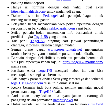
banking untuk deposit.
Hanya isi formulir dengan data valid, buat akun
https://hannahlash.com/
untuk mulai judi ayam.
Dalam tulisan ini,
Pedetogel
ada petunjuk bagus untuk
menang main togel gacor.
Pelayanan hebat menandakan web poker tepercaya dengan
responsif dan berkualitas
nekkocapital.com
yang baik.
Setiap pemain boleh menemukan info bermanfaat untuk
prediksi angka
Togel158
yang akurat.
Tak perlu
Togel158
bingung cari jadwal pertandingan
olahraga, informasi tersedia dengan mudah.
Semua orang dapat
www.resea-rchgate.net
menemukan
taruhan hebat yang aman untuk kepuasan mudah diraih.
Bermain dengan fleksibilitas membantu pemain bermain di
situs judi tepercaya kapan saja, di
https://togel178masuk.com/
mana saja.
Pastikan Anda
Togel178
mengerti tabel ini dan bisa
menerapkan strategi saat bermain.
Ada banyak pasar Aktivitas Seru yang terpercaya dan terkenal
togel158.sg-host.com
di seluruh dunia saat ini.
Ketika bermain judi bola online, penting mengatur modal
permainan dengan
Togel158
baik.
Anda akan menyaksikan dua ayam jantan bertarung di
panggung dalam permainan
kampuspoker
ini.
Untuk pemula Tanding, terdapat panduan lengkap
situs togel