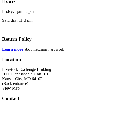
Hours
Friday: 1pm – 5pm
Saturday: 11-3 pm
Return Policy
Learn more
about returning art work
Location
Livestock Exchange Building
1600 Genessee St. Unit 161
Kansas City, MO 64102
(Back entrance)
View Map
Contact