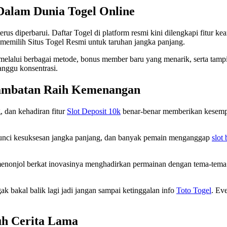
 Dalam Dunia Togel Online
rus diperbarui. Daftar Togel di platform resmi kini dilengkapi fitur 
memilih Situs Togel Resmi untuk taruhan jangka panjang.
melalui berbagai metode, bonus member baru yang menarik, serta tampi
nggu konsentrasi.
Hambatan Raih Kemenangan
, dan kehadiran fitur
Slot Deposit 10k
benar-benar memberikan kesempata
kunci kesuksesan jangka panjang, dan banyak pemain menganggap
slot
enonjol berkat inovasinya menghadirkan permainan dengan tema-tema u
ak bakal balik lagi jadi jangan sampai ketinggalan info
Toto Togel
. Ev
uh Cerita Lama