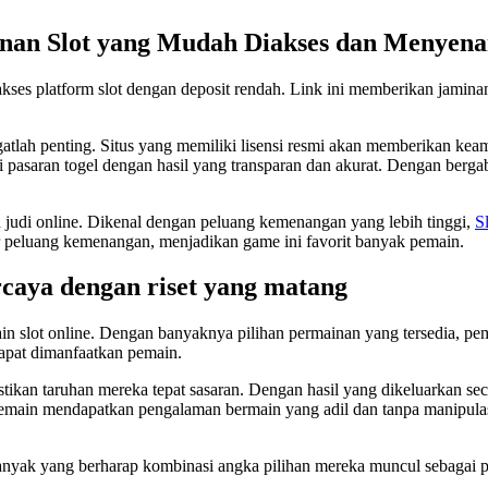
inan Slot yang Mudah Diakses dan Menyen
ses platform slot dengan deposit rendah. Link ini memberikan jamin
gatlah penting. Situs yang memiliki lisensi resmi akan memberikan keam
 pasaran togel dengan hasil yang transparan dan akurat. Dengan berga
 judi online. Dikenal dengan peluang kemenangan yang lebih tinggi,
S
r peluang kemenangan, menjadikan game ini favorit banyak pemain.
rcaya dengan riset yang matang
n slot online. Dengan banyaknya pilihan permainan yang tersedia, pe
apat dimanfaatkan pemain.
ikan taruhan mereka tepat sasaran. Dengan hasil yang dikeluarkan s
 pemain mendapatkan pengalaman bermain yang adil dan tanpa manipulasi.
yak yang berharap kombinasi angka pilihan mereka muncul sebagai p