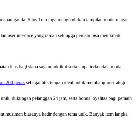
keamanan ganda. Situs Toto juga menghadirkan tampilan modern agar
lan user interface yang ramah sehingga pemain bisa menikmati
n luas bagi siapa saja untuk ikut serta tanpa terkendala modal
 bet 200 perak
sebagai titik tengah ideal untuk membangun strategi
nik, dukungan pelanggan 24 jam, serta bonus loyalitas bagi pemain
ent musiman biasanya hadir dengan tema unik. Banyak item langka