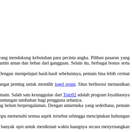
 yang mendukung kebutuhan para pecinta angka. Pilihan pasaran yang
jamin aman dan bebas dari gangguan. Selain itu, berbagai bonus serta
engan mempelajari hasil-hasil sebelumnya, pemain bisa lebih cermat
angat penting untuk memilih
togel resmi
. Situs berlisensi memastikan
ain. Salah satu keunggulan dari
Toto92
adalah program loyalitasnya
euntungan tambahan bagi pengguna setianya.
yang belum berpengalaman. Dengan antarmuka yang sederhana, pemain
u memenuhi semua aspek tersebut sehingga menciptakan hubungan
h banyak opsi untuk menikmati waktu luangnya secara menyenangkan