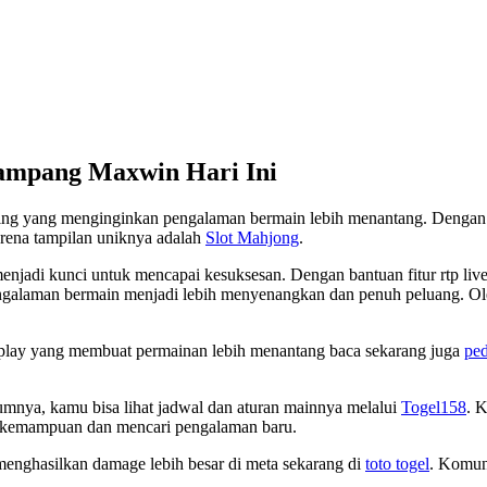
Gampang Maxwin Hari Ini
ring yang menginginkan pengalaman bermain lebih menantang. Dengan 
arena tampilan uniknya adalah
Slot Mahjong
.
enjadi kunci untuk mencapai kesuksesan. Dengan bantuan fitur rtp li
ngalaman bermain menjadi lebih menyenangkan dan penuh peluang. Oleh se
play yang membuat permainan lebih menantang baca sekarang juga
ped
lumnya, kamu bisa lihat jadwal dan aturan mainnya melalui
Togel158
. 
asah kemampuan dan mencari pengalaman baru.
 menghasilkan damage lebih besar di meta sekarang di
toto togel
. Komun