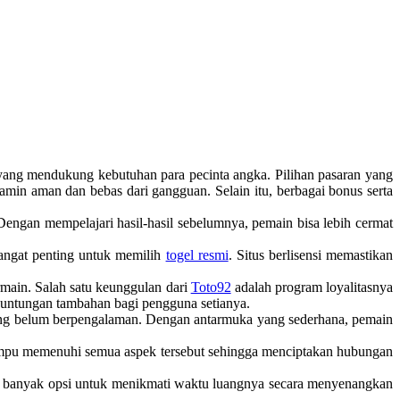
 yang mendukung kebutuhan para pecinta angka. Pilihan pasaran yang
jamin aman dan bebas dari gangguan. Selain itu, berbagai bonus serta
engan mempelajari hasil-hasil sebelumnya, pemain bisa lebih cermat
angat penting untuk memilih
togel resmi
. Situs berlisensi memastikan
ain. Salah satu keunggulan dari
Toto92
adalah program loyalitasnya
euntungan tambahan bagi pengguna setianya.
yang belum berpengalaman. Dengan antarmuka yang sederhana, pemain
u memenuhi semua aspek tersebut sehingga menciptakan hubungan
h banyak opsi untuk menikmati waktu luangnya secara menyenangkan