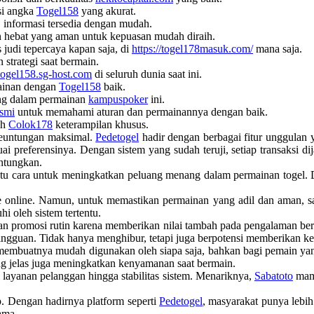
si angka
Togel158
yang akurat.
, informasi tersedia dengan mudah.
hebat yang aman untuk kepuasan mudah diraih.
 judi tepercaya kapan saja, di
https://togel178masuk.com/
mana saja.
 strategi saat bermain.
togel158.sg-host.com
di seluruh dunia saat ini.
mainan dengan
Togel158
baik.
ng dalam permainan
kampuspoker
ini.
esmi
untuk memahami aturan dan permainannya dengan baik.
uh
Colok178
keterampilan khusus.
 keuntungan maksimal.
Pedetogel
hadir dengan berbagai fitur unggulan
i preferensinya. Dengan sistem yang sudah teruji, setiap transaksi di
ntungkan.
satu cara untuk meningkatkan peluang menang dalam permainan togel. D
e online. Namun, untuk memastikan permainan yang adil dan aman, s
i oleh sistem tertentu.
promosi rutin karena memberikan nilai tambah pada pengalaman berm
ngguan. Tidak hanya menghibur, tetapi juga berpotensi memberikan k
y, membuatnya mudah digunakan oleh siapa saja, bahkan bagi pemain 
ng jelas juga meningkatkan kenyamanan saat bermain.
 layanan pelanggan hingga stabilitas sistem. Menariknya,
Sabatoto
mamp
op. Dengan hadirnya platform seperti
Pedetogel
, masyarakat punya lebi
ama.