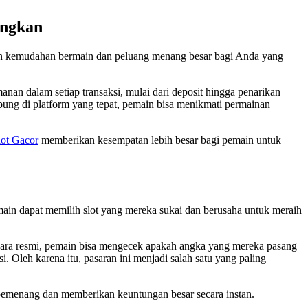
angkan
an kemudahan bermain dan peluang menang besar bagi Anda yang
anan dalam setiap transaksi, mulai dari deposit hingga penarikan
bung di platform yang tepat, pemain bisa menikmati permainan
lot Gacor
memberikan kesempatan lebih besar bagi pemain untuk
main dapat memilih slot yang mereka sukai dan berusaha untuk meraih
ecara resmi, pemain bisa mengecek apakah angka yang mereka pasang
 Oleh karena itu, pasaran ini menjadi salah satu yang paling
emenang dan memberikan keuntungan besar secara instan.