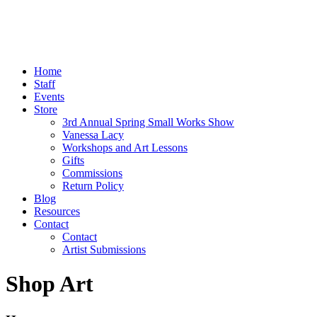
Home
Staff
Events
Store
3rd Annual Spring Small Works Show
Vanessa Lacy
Workshops and Art Lessons
Gifts
Commissions
Return Policy
Blog
Resources
Contact
Contact
Artist Submissions
Shop Art