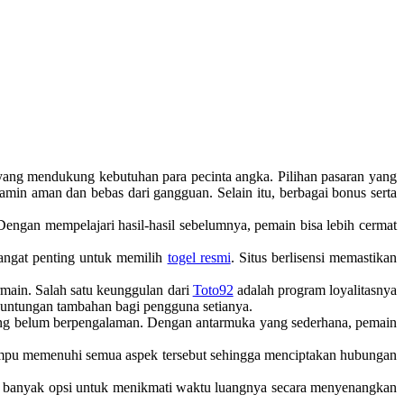
 yang mendukung kebutuhan para pecinta angka. Pilihan pasaran yang
jamin aman dan bebas dari gangguan. Selain itu, berbagai bonus serta
engan mempelajari hasil-hasil sebelumnya, pemain bisa lebih cermat
angat penting untuk memilih
togel resmi
. Situs berlisensi memastikan
ain. Salah satu keunggulan dari
Toto92
adalah program loyalitasnya
euntungan tambahan bagi pengguna setianya.
yang belum berpengalaman. Dengan antarmuka yang sederhana, pemain
u memenuhi semua aspek tersebut sehingga menciptakan hubungan
h banyak opsi untuk menikmati waktu luangnya secara menyenangkan