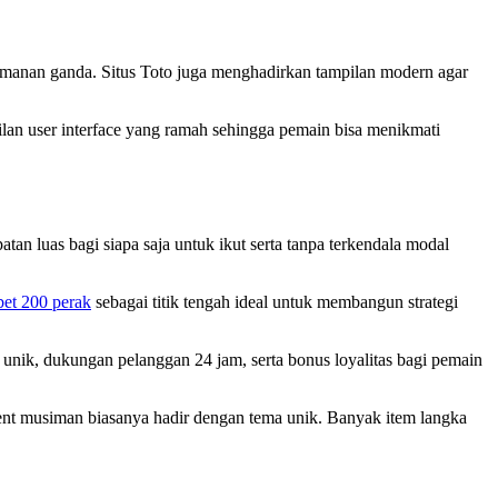
keamanan ganda. Situs Toto juga menghadirkan tampilan modern agar
lan user interface yang ramah sehingga pemain bisa menikmati
n luas bagi siapa saja untuk ikut serta tanpa terkendala modal
 bet 200 perak
sebagai titik tengah ideal untuk membangun strategi
nik, dukungan pelanggan 24 jam, serta bonus loyalitas bagi pemain
ent musiman biasanya hadir dengan tema unik. Banyak item langka