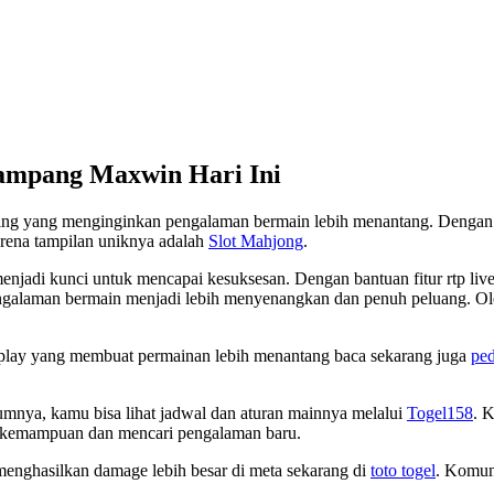
Gampang Maxwin Hari Ini
ring yang menginginkan pengalaman bermain lebih menantang. Dengan 
arena tampilan uniknya adalah
Slot Mahjong
.
enjadi kunci untuk mencapai kesuksesan. Dengan bantuan fitur rtp li
ngalaman bermain menjadi lebih menyenangkan dan penuh peluang. Oleh se
play yang membuat permainan lebih menantang baca sekarang juga
ped
lumnya, kamu bisa lihat jadwal dan aturan mainnya melalui
Togel158
. 
asah kemampuan dan mencari pengalaman baru.
 menghasilkan damage lebih besar di meta sekarang di
toto togel
. Komun