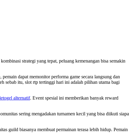
kombinasi strategi yang tepat, peluang kemenangan bisa semakin
ve, pemain dapat memonitor performa game secara langsung dan
bab itu, slot rtp tertinggi hari ini adalah pilihan utama bagi
etogel alternatif
. Event spesial ini memberikan banyak reward
Komunitas sering mengadakan turnamen kecil yang bisa diikuti siapa
itas guild biasanya membuat permainan terasa lebih hidup. Pemain