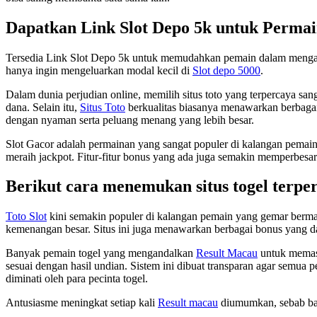
Dapatkan Link Slot Depo 5k untuk Perma
Tersedia Link Slot Depo 5k untuk memudahkan pemain dalam mengak
hanya ingin mengeluarkan modal kecil di
Slot depo 5000
.
Dalam dunia perjudian online, memilih situs toto yang terpercaya san
dana. Selain itu,
Situs Toto
berkualitas biasanya menawarkan berbagai
dengan nyaman serta peluang menang yang lebih besar.
Slot Gacor adalah permainan yang sangat populer di kalangan pemain
meraih jackpot. Fitur-fitur bonus yang ada juga semakin memperbesa
Berikut cara menemukan situs togel terpe
Toto Slot
kini semakin populer di kalangan pemain yang gemar bermai
kemenangan besar. Situs ini juga menawarkan berbagai bonus yang d
Banyak pemain togel yang mengandalkan
Result Macau
untuk memast
sesuai dengan hasil undian. Sistem ini dibuat transparan agar semua
diminati oleh para pecinta togel.
Antusiasme meningkat setiap kali
Result macau
diumumkan, sebab ban