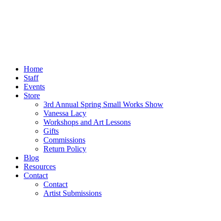
Home
Staff
Events
Store
3rd Annual Spring Small Works Show
Vanessa Lacy
Workshops and Art Lessons
Gifts
Commissions
Return Policy
Blog
Resources
Contact
Contact
Artist Submissions