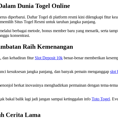
 Dalam Dunia Togel Online
rus diperbarui. Daftar Togel di platform resmi kini dilengkapi fitur 
memilih Situs Togel Resmi untuk taruhan jangka panjang.
melalui berbagai metode, bonus member baru yang menarik, serta tampi
nggu konsentrasi.
Hambatan Raih Kemenangan
, dan kehadiran fitur
Slot Deposit 10k
benar-benar memberikan kesempata
kunci kesuksesan jangka panjang, dan banyak pemain menganggap
slot
enonjol berkat inovasinya menghadirkan permainan dengan tema-tema u
ak bakal balik lagi jadi jangan sampai ketinggalan info
Toto Togel
. Ev
uh Cerita Lama