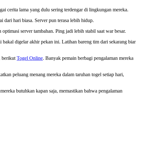
ai cerita lama yang dulu sering terdengar di lingkungan mereka.
 dari hari biasa. Server pun terasa lebih hidup.
 optimasi server tambahan. Ping jadi lebih stabil saat war besar.
 bakal digelar akhir pekan ini. Latihan bareng tim dari sekarang biar
l berikut
Togel Online
. Banyak pemain berbagi pengalaman mereka
tkan peluang menang mereka dalam taruhan togel setiap hari,
g mereka butuhkan kapan saja, memastikan bahwa pengalaman