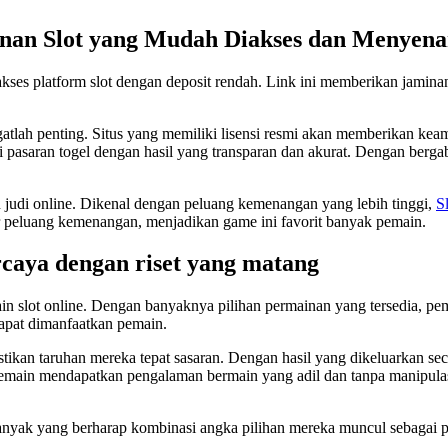
inan Slot yang Mudah Diakses dan Menyen
ses platform slot dengan deposit rendah. Link ini memberikan jamin
gatlah penting. Situs yang memiliki lisensi resmi akan memberikan keam
 pasaran togel dengan hasil yang transparan dan akurat. Dengan berga
 judi online. Dikenal dengan peluang kemenangan yang lebih tinggi,
S
r peluang kemenangan, menjadikan game ini favorit banyak pemain.
rcaya dengan riset yang matang
n slot online. Dengan banyaknya pilihan permainan yang tersedia, pe
apat dimanfaatkan pemain.
ikan taruhan mereka tepat sasaran. Dengan hasil yang dikeluarkan s
 pemain mendapatkan pengalaman bermain yang adil dan tanpa manipulasi.
yak yang berharap kombinasi angka pilihan mereka muncul sebagai p