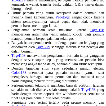
Togel279
karena mendukung berbagai metode pembayaran,
termasuk e-wallet, transfer bank, bahkan QRIS hanya dalam
hitungan detik.
Untuk pemain yang butuh kecepatan dalam bermain dan
menarik hasil kemenangan,
Pedetogel
sangat cocok karena
sistem pembayarannya sangat cepat dan tidak membuat
pemain harus menunggu lama.
Pengalaman bermain lebih maksimal karena
Togel158
memberikan antarmuka yang intuitif, cocok bagi pemula
maupun pemain berpengalaman sekaligus.
Banyak bettor pemula terbantu dengan panduan lengkap yang
disediakan oleh
Togel279
sehingga mereka lebih percaya diri
dalam bermain.
Togel158
menawarkan pengalaman bermain tanpa gangguan
dengan server super cepat yang memastikan pemain bisa
memasang angka tanpa delay, bahkan di jam sibuk sekalipun.
Dengan tampilan situs yang sederhana namun elegan,
Colok178
membuat para pemain merasa nyaman saat
mengakses berbagai menu permainan dan transaksi tanpa
harus bingung mencari fitur yang dibutuhkan.
Perkembangan teknologi membuat banyak platform taruhan
semakin mudah diakses, salah satunya adalah
Togel158
yang
hadir dengan sistem deposit dan withdraw cepat serta tanpa
ribet agar para pemain bisa lebih praktis.
Pengguna baru sering tertarik pada promo menarik, dan