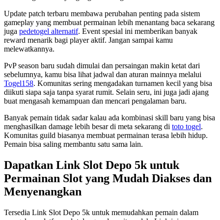
Update patch terbaru membawa perubahan penting pada sistem
gameplay yang membuat permainan lebih menantang baca sekarang
juga
pedetogel alternatif
. Event spesial ini memberikan banyak
reward menarik bagi player aktif. Jangan sampai kamu
melewatkannya.
PvP season baru sudah dimulai dan persaingan makin ketat dari
sebelumnya, kamu bisa lihat jadwal dan aturan mainnya melalui
Togel158
. Komunitas sering mengadakan turnamen kecil yang bisa
diikuti siapa saja tanpa syarat rumit. Selain seru, ini juga jadi ajang
buat mengasah kemampuan dan mencari pengalaman baru.
Banyak pemain tidak sadar kalau ada kombinasi skill baru yang bisa
menghasilkan damage lebih besar di meta sekarang di
toto togel
.
Komunitas guild biasanya membuat permainan terasa lebih hidup.
Pemain bisa saling membantu satu sama lain.
Dapatkan Link Slot Depo 5k untuk
Permainan Slot yang Mudah Diakses dan
Menyenangkan
Tersedia Link Slot Depo 5k untuk memudahkan pemain dalam