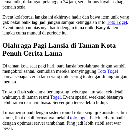
tema unik, dukungan pelanggan 24 jam, serta bonus loyalitas bagi
pemain setia.
Event kolaborasi langka ini akhirnya hadir dan bawa item unik yang
gak bakal balik lagi jadi jangan sampai ketinggalan info
Toto Togel
.
Event musiman biasanya hadir dengan tema unik. Banyak item
langka cuma muncul di periode itu.
Olahraga Pagi Lansia di Taman Kota
Penuh Cerita Lama
Di taman kota saat pagi hari, para lansia berolahraga ringan sambil
mengobrol santai, kemudian mereka menyinggung
Toto Togel
hanya sebagai cerita lama yang dulu sering terdengar di lingkungan
mereka.
Top-up flash sale cuma berlangsung beberapa jam saja, cek detail
waktunya di laman resmi
Togel
. Event spesial weekend biasanya
lebih ramai dari hari biasa. Server pun terasa lebih hidup.
Turnamen squad dengan sistem round robin siap uji konsistensi tim
kamu, lihat detail formatnya melalui
toto togel
. Patch terbaru hadir
dengan optimasi server tambahan. Ping jadi lebih stabil saat war
besar.