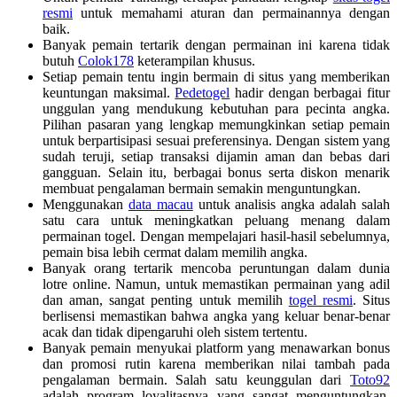
resmi
untuk memahami aturan dan permainannya dengan
baik.
Banyak pemain tertarik dengan permainan ini karena tidak
butuh
Colok178
keterampilan khusus.
Setiap pemain tentu ingin bermain di situs yang memberikan
keuntungan maksimal.
Pedetogel
hadir dengan berbagai fitur
unggulan yang mendukung kebutuhan para pecinta angka.
Pilihan pasaran yang lengkap memungkinkan setiap pemain
untuk berpartisipasi sesuai preferensinya. Dengan sistem yang
sudah teruji, setiap transaksi dijamin aman dan bebas dari
gangguan. Selain itu, berbagai bonus serta diskon menarik
membuat pengalaman bermain semakin menguntungkan.
Menggunakan
data macau
untuk analisis angka adalah salah
satu cara untuk meningkatkan peluang menang dalam
permainan togel. Dengan mempelajari hasil-hasil sebelumnya,
pemain bisa lebih cermat dalam memilih angka.
Banyak orang tertarik mencoba peruntungan dalam dunia
lotre online. Namun, untuk memastikan permainan yang adil
dan aman, sangat penting untuk memilih
togel resmi
. Situs
berlisensi memastikan bahwa angka yang keluar benar-benar
acak dan tidak dipengaruhi oleh sistem tertentu.
Banyak pemain menyukai platform yang menawarkan bonus
dan promosi rutin karena memberikan nilai tambah pada
pengalaman bermain. Salah satu keunggulan dari
Toto92
adalah program loyalitasnya yang sangat menguntungkan,