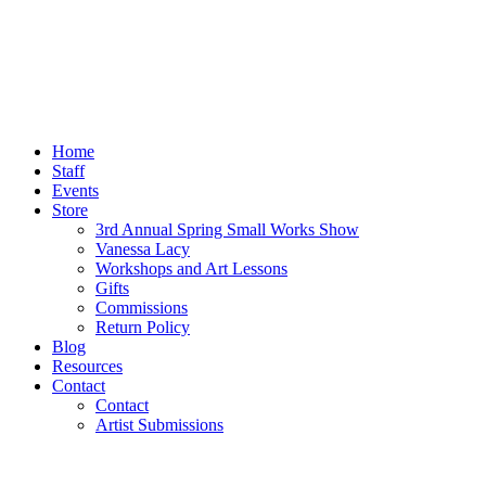
Home
Staff
Events
Store
3rd Annual Spring Small Works Show
Vanessa Lacy
Workshops and Art Lessons
Gifts
Commissions
Return Policy
Blog
Resources
Contact
Contact
Artist Submissions