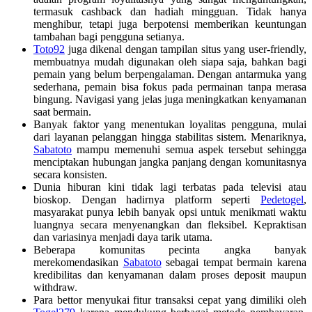
termasuk cashback dan hadiah mingguan. Tidak hanya
menghibur, tetapi juga berpotensi memberikan keuntungan
tambahan bagi pengguna setianya.
Toto92
juga dikenal dengan tampilan situs yang user-friendly,
membuatnya mudah digunakan oleh siapa saja, bahkan bagi
pemain yang belum berpengalaman. Dengan antarmuka yang
sederhana, pemain bisa fokus pada permainan tanpa merasa
bingung. Navigasi yang jelas juga meningkatkan kenyamanan
saat bermain.
Banyak faktor yang menentukan loyalitas pengguna, mulai
dari layanan pelanggan hingga stabilitas sistem. Menariknya,
Sabatoto
mampu memenuhi semua aspek tersebut sehingga
menciptakan hubungan jangka panjang dengan komunitasnya
secara konsisten.
Dunia hiburan kini tidak lagi terbatas pada televisi atau
bioskop. Dengan hadirnya platform seperti
Pedetogel
,
masyarakat punya lebih banyak opsi untuk menikmati waktu
luangnya secara menyenangkan dan fleksibel. Kepraktisan
dan variasinya menjadi daya tarik utama.
Beberapa komunitas pecinta angka banyak
merekomendasikan
Sabatoto
sebagai tempat bermain karena
kredibilitas dan kenyamanan dalam proses deposit maupun
withdraw.
Para bettor menyukai fitur transaksi cepat yang dimiliki oleh