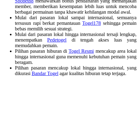
Sbobet88
menawarkan bonus pendaftaran yang memanjakan
member, memberikan kesempatan lebih luas untuk mencoba
berbagai permainan tanpa khawatir kehilangan modal awal.
Mulai dari pasaran lokal sampai internasional, semuanya
tersusun rapi berkat pemantauan
Togel178
sehingga pemain
bebas memilih sesuai strategi.
Mulai dari pasaran lokal hingga internasional tersaji lengkap,
menempatkan
Pedetogel
di tengah akses luas yang
memudahkan pemain.
Pilihan pasaran hiburan di
Togel Resmi
mencakup area lokal
hingga internasional guna memenuhi kebutuhan pemain yang
beragam.
Pilihan pasaran mencakup lokal hingga internasional, yang
dikurasi
Bandar Togel
agar kualitas hiburan tetap terjaga.