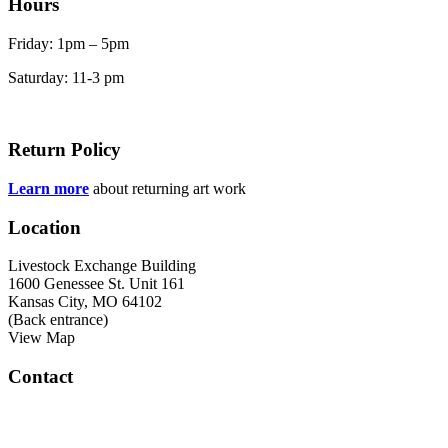
Hours
Friday: 1pm – 5pm
Saturday: 11-3 pm
Return Policy
Learn more
about returning art work
Location
Livestock Exchange Building
1600 Genessee St. Unit 161
Kansas City, MO 64102
(Back entrance)
View Map
Contact