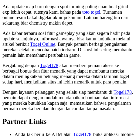
Ada update map baru dengan spot farming paling cuan buat grind
exp lebih cepat, rutenya kami bahas pada
toto togel
. Turnamen
online resmi bakal digelar akhir pekan ini. Latihan bareng tim dari
sekarang biar chemistry makin dapet.
Ada kabar terbaru soal fitur gameplay yang akan segera hadir pada
update selanjutnya, informasi awalnya bisa kamu lanjutkan melalui
artikel berikut
Togel Online
. Banyak pemain berbagi pengalaman
mereka setelah mencoba patch terbaru. Diskusi ini sering membantu
pemain lain memahami perubahan game.
Bergabung dengan
Togel178
akan memberi pemain akses ke
berbagai bonus dan fitur menarik yang dapat membantu mereka
dalam meningkatkan peluang menang mereka dalam taruhan togel
setiap hari, menjadikan situs ini lebih menarik untuk para pemain.
Dengan layanan pelanggan yang selalu siap membantu di
Togel178
,
pemain dapat dengan mudah mendapatkan bantuan atau informasi
yang mereka butuhkan kapan saja, memastikan bahwa pengalaman
bermain mereka berjalan dengan lancar dan tanpa masalah.
Partner Links
Anda tak perlu ke ATM atau
Togel178
buka aplikasi mobile