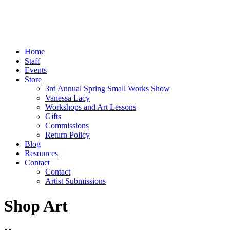
Home
Staff
Events
Store
3rd Annual Spring Small Works Show
Vanessa Lacy
Workshops and Art Lessons
Gifts
Commissions
Return Policy
Blog
Resources
Contact
Contact
Artist Submissions
Shop Art