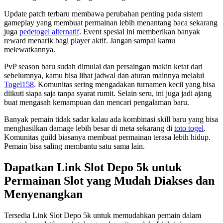
Update patch terbaru membawa perubahan penting pada sistem
gameplay yang membuat permainan lebih menantang baca sekarang
juga
pedetogel alternatif
. Event spesial ini memberikan banyak
reward menarik bagi player aktif. Jangan sampai kamu
melewatkannya.
PvP season baru sudah dimulai dan persaingan makin ketat dari
sebelumnya, kamu bisa lihat jadwal dan aturan mainnya melalui
Togel158
. Komunitas sering mengadakan turnamen kecil yang bisa
diikuti siapa saja tanpa syarat rumit. Selain seru, ini juga jadi ajang
buat mengasah kemampuan dan mencari pengalaman baru.
Banyak pemain tidak sadar kalau ada kombinasi skill baru yang bisa
menghasilkan damage lebih besar di meta sekarang di
toto togel
.
Komunitas guild biasanya membuat permainan terasa lebih hidup.
Pemain bisa saling membantu satu sama lain.
Dapatkan Link Slot Depo 5k untuk
Permainan Slot yang Mudah Diakses dan
Menyenangkan
Tersedia Link Slot Depo 5k untuk memudahkan pemain dalam