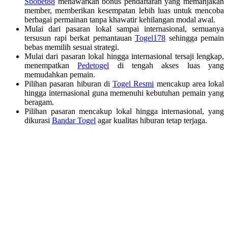
Sbobet88
menawarkan bonus pendaftaran yang memanjakan
member, memberikan kesempatan lebih luas untuk mencoba
berbagai permainan tanpa khawatir kehilangan modal awal.
Mulai dari pasaran lokal sampai internasional, semuanya
tersusun rapi berkat pemantauan
Togel178
sehingga pemain
bebas memilih sesuai strategi.
Mulai dari pasaran lokal hingga internasional tersaji lengkap,
menempatkan
Pedetogel
di tengah akses luas yang
memudahkan pemain.
Pilihan pasaran hiburan di
Togel Resmi
mencakup area lokal
hingga internasional guna memenuhi kebutuhan pemain yang
beragam.
Pilihan pasaran mencakup lokal hingga internasional, yang
dikurasi
Bandar Togel
agar kualitas hiburan tetap terjaga.