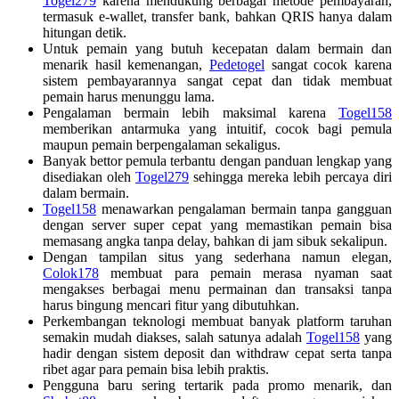
Togel279
karena mendukung berbagai metode pembayaran,
termasuk e-wallet, transfer bank, bahkan QRIS hanya dalam
hitungan detik.
Untuk pemain yang butuh kecepatan dalam bermain dan
menarik hasil kemenangan,
Pedetogel
sangat cocok karena
sistem pembayarannya sangat cepat dan tidak membuat
pemain harus menunggu lama.
Pengalaman bermain lebih maksimal karena
Togel158
memberikan antarmuka yang intuitif, cocok bagi pemula
maupun pemain berpengalaman sekaligus.
Banyak bettor pemula terbantu dengan panduan lengkap yang
disediakan oleh
Togel279
sehingga mereka lebih percaya diri
dalam bermain.
Togel158
menawarkan pengalaman bermain tanpa gangguan
dengan server super cepat yang memastikan pemain bisa
memasang angka tanpa delay, bahkan di jam sibuk sekalipun.
Dengan tampilan situs yang sederhana namun elegan,
Colok178
membuat para pemain merasa nyaman saat
mengakses berbagai menu permainan dan transaksi tanpa
harus bingung mencari fitur yang dibutuhkan.
Perkembangan teknologi membuat banyak platform taruhan
semakin mudah diakses, salah satunya adalah
Togel158
yang
hadir dengan sistem deposit dan withdraw cepat serta tanpa
ribet agar para pemain bisa lebih praktis.
Pengguna baru sering tertarik pada promo menarik, dan