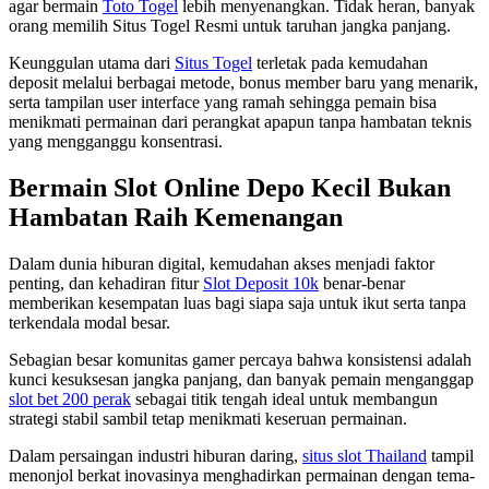
agar bermain
Toto Togel
lebih menyenangkan. Tidak heran, banyak
orang memilih Situs Togel Resmi untuk taruhan jangka panjang.
Keunggulan utama dari
Situs Togel
terletak pada kemudahan
deposit melalui berbagai metode, bonus member baru yang menarik,
serta tampilan user interface yang ramah sehingga pemain bisa
menikmati permainan dari perangkat apapun tanpa hambatan teknis
yang mengganggu konsentrasi.
Bermain Slot Online Depo Kecil Bukan
Hambatan Raih Kemenangan
Dalam dunia hiburan digital, kemudahan akses menjadi faktor
penting, dan kehadiran fitur
Slot Deposit 10k
benar-benar
memberikan kesempatan luas bagi siapa saja untuk ikut serta tanpa
terkendala modal besar.
Sebagian besar komunitas gamer percaya bahwa konsistensi adalah
kunci kesuksesan jangka panjang, dan banyak pemain menganggap
slot bet 200 perak
sebagai titik tengah ideal untuk membangun
strategi stabil sambil tetap menikmati keseruan permainan.
Dalam persaingan industri hiburan daring,
situs slot Thailand
tampil
menonjol berkat inovasinya menghadirkan permainan dengan tema-