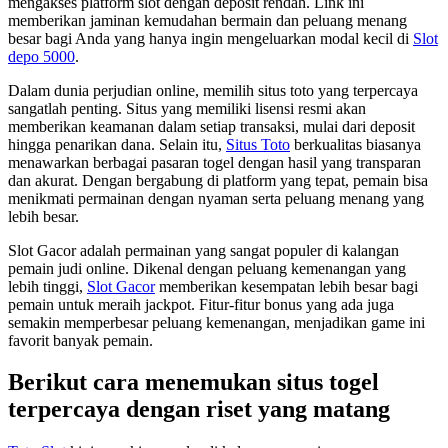
mengakses platform slot dengan deposit rendah. Link ini
memberikan jaminan kemudahan bermain dan peluang menang
besar bagi Anda yang hanya ingin mengeluarkan modal kecil di
Slot
depo 5000
.
Dalam dunia perjudian online, memilih situs toto yang terpercaya
sangatlah penting. Situs yang memiliki lisensi resmi akan
memberikan keamanan dalam setiap transaksi, mulai dari deposit
hingga penarikan dana. Selain itu,
Situs Toto
berkualitas biasanya
menawarkan berbagai pasaran togel dengan hasil yang transparan
dan akurat. Dengan bergabung di platform yang tepat, pemain bisa
menikmati permainan dengan nyaman serta peluang menang yang
lebih besar.
Slot Gacor adalah permainan yang sangat populer di kalangan
pemain judi online. Dikenal dengan peluang kemenangan yang
lebih tinggi,
Slot Gacor
memberikan kesempatan lebih besar bagi
pemain untuk meraih jackpot. Fitur-fitur bonus yang ada juga
semakin memperbesar peluang kemenangan, menjadikan game ini
favorit banyak pemain.
Berikut cara menemukan situs togel
terpercaya dengan riset yang matang