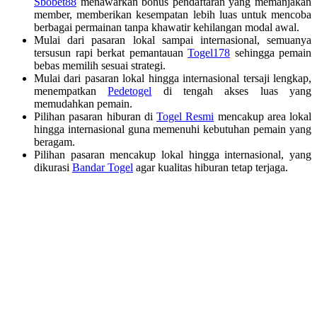
Sbobet88
menawarkan bonus pendaftaran yang memanjakan
member, memberikan kesempatan lebih luas untuk mencoba
berbagai permainan tanpa khawatir kehilangan modal awal.
Mulai dari pasaran lokal sampai internasional, semuanya
tersusun rapi berkat pemantauan
Togel178
sehingga pemain
bebas memilih sesuai strategi.
Mulai dari pasaran lokal hingga internasional tersaji lengkap,
menempatkan
Pedetogel
di tengah akses luas yang
memudahkan pemain.
Pilihan pasaran hiburan di
Togel Resmi
mencakup area lokal
hingga internasional guna memenuhi kebutuhan pemain yang
beragam.
Pilihan pasaran mencakup lokal hingga internasional, yang
dikurasi
Bandar Togel
agar kualitas hiburan tetap terjaga.