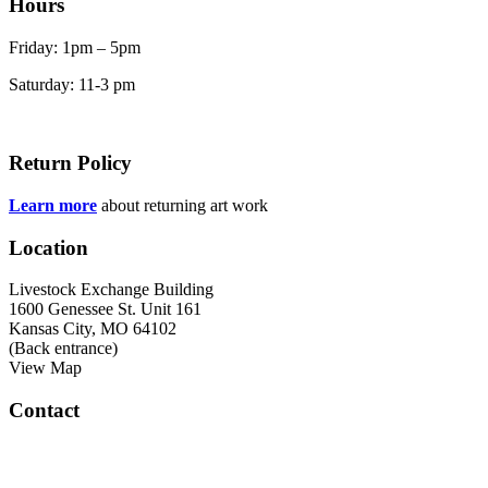
Hours
Friday: 1pm – 5pm
Saturday: 11-3 pm
Return Policy
Learn more
about returning art work
Location
Livestock Exchange Building
1600 Genessee St. Unit 161
Kansas City, MO 64102
(Back entrance)
View Map
Contact