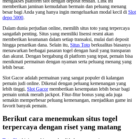
mengakses platform slot dengan deposit rendah. Link ini
memberikan jaminan kemudahan bermain dan peluang menang
besar bagi Anda yang hanya ingin mengeluarkan modal kecil di
Slot
depo 5000
.
Dalam dunia perjudian online, memilih situs toto yang terpercaya
sangatlah penting. Situs yang memiliki lisensi resmi akan
memberikan keamanan dalam setiap transaksi, mulai dari deposit
hingga penarikan dana. Selain itu,
Situs Toto
berkualitas biasanya
menawarkan berbagai pasaran togel dengan hasil yang transparan
dan akurat. Dengan bergabung di platform yang tepat, pemain bisa
menikmati permainan dengan nyaman serta peluang menang yang
lebih besar.
Slot Gacor adalah permainan yang sangat populer di kalangan
pemain judi online. Dikenal dengan peluang kemenangan yang
lebih tinggi,
Slot Gacor
memberikan kesempatan lebih besar bagi
pemain untuk meraih jackpot. Fitur-fitur bonus yang ada juga
semakin memperbesar peluang kemenangan, menjadikan game ini
favorit banyak pemain.
Berikut cara menemukan situs togel
terpercaya dengan riset yang matang