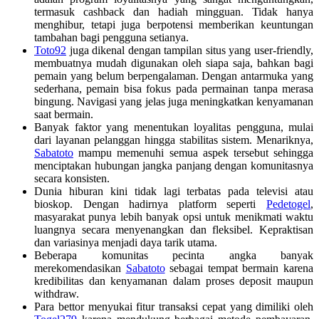
termasuk cashback dan hadiah mingguan. Tidak hanya
menghibur, tetapi juga berpotensi memberikan keuntungan
tambahan bagi pengguna setianya.
Toto92
juga dikenal dengan tampilan situs yang user-friendly,
membuatnya mudah digunakan oleh siapa saja, bahkan bagi
pemain yang belum berpengalaman. Dengan antarmuka yang
sederhana, pemain bisa fokus pada permainan tanpa merasa
bingung. Navigasi yang jelas juga meningkatkan kenyamanan
saat bermain.
Banyak faktor yang menentukan loyalitas pengguna, mulai
dari layanan pelanggan hingga stabilitas sistem. Menariknya,
Sabatoto
mampu memenuhi semua aspek tersebut sehingga
menciptakan hubungan jangka panjang dengan komunitasnya
secara konsisten.
Dunia hiburan kini tidak lagi terbatas pada televisi atau
bioskop. Dengan hadirnya platform seperti
Pedetogel
,
masyarakat punya lebih banyak opsi untuk menikmati waktu
luangnya secara menyenangkan dan fleksibel. Kepraktisan
dan variasinya menjadi daya tarik utama.
Beberapa komunitas pecinta angka banyak
merekomendasikan
Sabatoto
sebagai tempat bermain karena
kredibilitas dan kenyamanan dalam proses deposit maupun
withdraw.
Para bettor menyukai fitur transaksi cepat yang dimiliki oleh