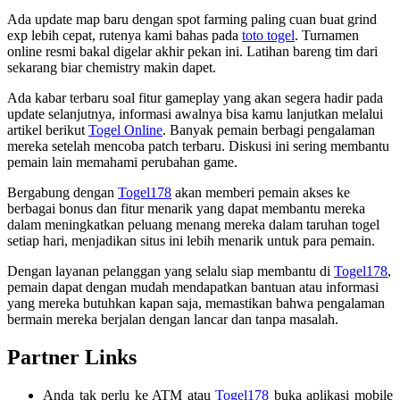
Ada update map baru dengan spot farming paling cuan buat grind
exp lebih cepat, rutenya kami bahas pada
toto togel
. Turnamen
online resmi bakal digelar akhir pekan ini. Latihan bareng tim dari
sekarang biar chemistry makin dapet.
Ada kabar terbaru soal fitur gameplay yang akan segera hadir pada
update selanjutnya, informasi awalnya bisa kamu lanjutkan melalui
artikel berikut
Togel Online
. Banyak pemain berbagi pengalaman
mereka setelah mencoba patch terbaru. Diskusi ini sering membantu
pemain lain memahami perubahan game.
Bergabung dengan
Togel178
akan memberi pemain akses ke
berbagai bonus dan fitur menarik yang dapat membantu mereka
dalam meningkatkan peluang menang mereka dalam taruhan togel
setiap hari, menjadikan situs ini lebih menarik untuk para pemain.
Dengan layanan pelanggan yang selalu siap membantu di
Togel178
,
pemain dapat dengan mudah mendapatkan bantuan atau informasi
yang mereka butuhkan kapan saja, memastikan bahwa pengalaman
bermain mereka berjalan dengan lancar dan tanpa masalah.
Partner Links
Anda tak perlu ke ATM atau
Togel178
buka aplikasi mobile