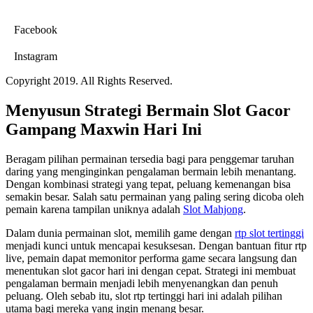
Facebook
Instagram
Copyright 2019. All Rights Reserved.
Menyusun Strategi Bermain Slot Gacor
Gampang Maxwin Hari Ini
Beragam pilihan permainan tersedia bagi para penggemar taruhan
daring yang menginginkan pengalaman bermain lebih menantang.
Dengan kombinasi strategi yang tepat, peluang kemenangan bisa
semakin besar. Salah satu permainan yang paling sering dicoba oleh
pemain karena tampilan uniknya adalah
Slot Mahjong
.
Dalam dunia permainan slot, memilih game dengan
rtp slot tertinggi
menjadi kunci untuk mencapai kesuksesan. Dengan bantuan fitur rtp
live, pemain dapat memonitor performa game secara langsung dan
menentukan slot gacor hari ini dengan cepat. Strategi ini membuat
pengalaman bermain menjadi lebih menyenangkan dan penuh
peluang. Oleh sebab itu, slot rtp tertinggi hari ini adalah pilihan
utama bagi mereka yang ingin menang besar.