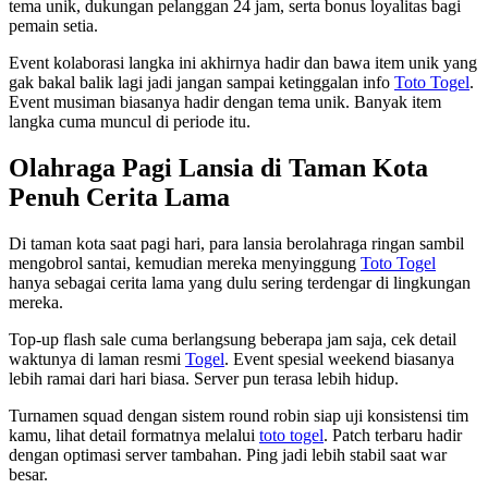
tema unik, dukungan pelanggan 24 jam, serta bonus loyalitas bagi
pemain setia.
Event kolaborasi langka ini akhirnya hadir dan bawa item unik yang
gak bakal balik lagi jadi jangan sampai ketinggalan info
Toto Togel
.
Event musiman biasanya hadir dengan tema unik. Banyak item
langka cuma muncul di periode itu.
Olahraga Pagi Lansia di Taman Kota
Penuh Cerita Lama
Di taman kota saat pagi hari, para lansia berolahraga ringan sambil
mengobrol santai, kemudian mereka menyinggung
Toto Togel
hanya sebagai cerita lama yang dulu sering terdengar di lingkungan
mereka.
Top-up flash sale cuma berlangsung beberapa jam saja, cek detail
waktunya di laman resmi
Togel
. Event spesial weekend biasanya
lebih ramai dari hari biasa. Server pun terasa lebih hidup.
Turnamen squad dengan sistem round robin siap uji konsistensi tim
kamu, lihat detail formatnya melalui
toto togel
. Patch terbaru hadir
dengan optimasi server tambahan. Ping jadi lebih stabil saat war
besar.