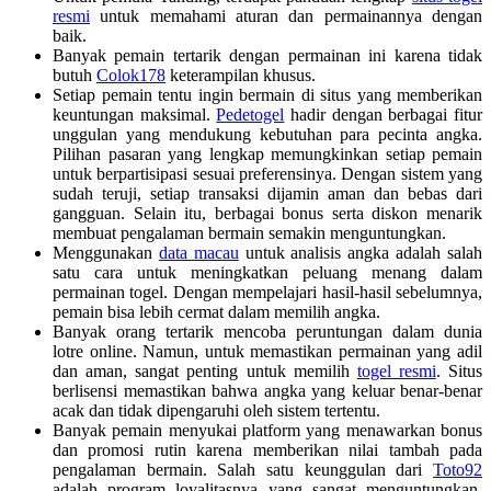
resmi
untuk memahami aturan dan permainannya dengan
baik.
Banyak pemain tertarik dengan permainan ini karena tidak
butuh
Colok178
keterampilan khusus.
Setiap pemain tentu ingin bermain di situs yang memberikan
keuntungan maksimal.
Pedetogel
hadir dengan berbagai fitur
unggulan yang mendukung kebutuhan para pecinta angka.
Pilihan pasaran yang lengkap memungkinkan setiap pemain
untuk berpartisipasi sesuai preferensinya. Dengan sistem yang
sudah teruji, setiap transaksi dijamin aman dan bebas dari
gangguan. Selain itu, berbagai bonus serta diskon menarik
membuat pengalaman bermain semakin menguntungkan.
Menggunakan
data macau
untuk analisis angka adalah salah
satu cara untuk meningkatkan peluang menang dalam
permainan togel. Dengan mempelajari hasil-hasil sebelumnya,
pemain bisa lebih cermat dalam memilih angka.
Banyak orang tertarik mencoba peruntungan dalam dunia
lotre online. Namun, untuk memastikan permainan yang adil
dan aman, sangat penting untuk memilih
togel resmi
. Situs
berlisensi memastikan bahwa angka yang keluar benar-benar
acak dan tidak dipengaruhi oleh sistem tertentu.
Banyak pemain menyukai platform yang menawarkan bonus
dan promosi rutin karena memberikan nilai tambah pada
pengalaman bermain. Salah satu keunggulan dari
Toto92
adalah program loyalitasnya yang sangat menguntungkan,