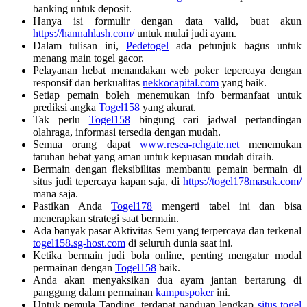
banking untuk deposit.
Hanya isi formulir dengan data valid, buat akun
https://hannahlash.com/
untuk mulai judi ayam.
Dalam tulisan ini,
Pedetogel
ada petunjuk bagus untuk
menang main togel gacor.
Pelayanan hebat menandakan web poker tepercaya dengan
responsif dan berkualitas
nekkocapital.com
yang baik.
Setiap pemain boleh menemukan info bermanfaat untuk
prediksi angka
Togel158
yang akurat.
Tak perlu
Togel158
bingung cari jadwal pertandingan
olahraga, informasi tersedia dengan mudah.
Semua orang dapat
www.resea-rchgate.net
menemukan
taruhan hebat yang aman untuk kepuasan mudah diraih.
Bermain dengan fleksibilitas membantu pemain bermain di
situs judi tepercaya kapan saja, di
https://togel178masuk.com/
mana saja.
Pastikan Anda
Togel178
mengerti tabel ini dan bisa
menerapkan strategi saat bermain.
Ada banyak pasar Aktivitas Seru yang terpercaya dan terkenal
togel158.sg-host.com
di seluruh dunia saat ini.
Ketika bermain judi bola online, penting mengatur modal
permainan dengan
Togel158
baik.
Anda akan menyaksikan dua ayam jantan bertarung di
panggung dalam permainan
kampuspoker
ini.
Untuk pemula Tanding, terdapat panduan lengkap
situs togel