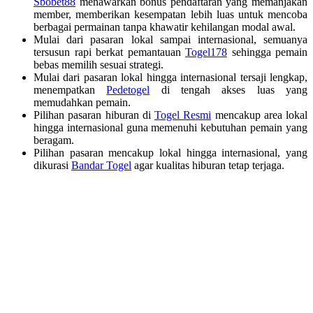
Sbobet88
menawarkan bonus pendaftaran yang memanjakan
member, memberikan kesempatan lebih luas untuk mencoba
berbagai permainan tanpa khawatir kehilangan modal awal.
Mulai dari pasaran lokal sampai internasional, semuanya
tersusun rapi berkat pemantauan
Togel178
sehingga pemain
bebas memilih sesuai strategi.
Mulai dari pasaran lokal hingga internasional tersaji lengkap,
menempatkan
Pedetogel
di tengah akses luas yang
memudahkan pemain.
Pilihan pasaran hiburan di
Togel Resmi
mencakup area lokal
hingga internasional guna memenuhi kebutuhan pemain yang
beragam.
Pilihan pasaran mencakup lokal hingga internasional, yang
dikurasi
Bandar Togel
agar kualitas hiburan tetap terjaga.