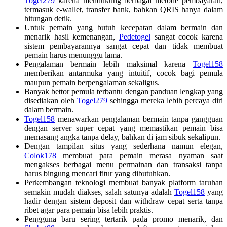
Togel279
karena mendukung berbagai metode pembayaran,
termasuk e-wallet, transfer bank, bahkan QRIS hanya dalam
hitungan detik.
Untuk pemain yang butuh kecepatan dalam bermain dan
menarik hasil kemenangan,
Pedetogel
sangat cocok karena
sistem pembayarannya sangat cepat dan tidak membuat
pemain harus menunggu lama.
Pengalaman bermain lebih maksimal karena
Togel158
memberikan antarmuka yang intuitif, cocok bagi pemula
maupun pemain berpengalaman sekaligus.
Banyak bettor pemula terbantu dengan panduan lengkap yang
disediakan oleh
Togel279
sehingga mereka lebih percaya diri
dalam bermain.
Togel158
menawarkan pengalaman bermain tanpa gangguan
dengan server super cepat yang memastikan pemain bisa
memasang angka tanpa delay, bahkan di jam sibuk sekalipun.
Dengan tampilan situs yang sederhana namun elegan,
Colok178
membuat para pemain merasa nyaman saat
mengakses berbagai menu permainan dan transaksi tanpa
harus bingung mencari fitur yang dibutuhkan.
Perkembangan teknologi membuat banyak platform taruhan
semakin mudah diakses, salah satunya adalah
Togel158
yang
hadir dengan sistem deposit dan withdraw cepat serta tanpa
ribet agar para pemain bisa lebih praktis.
Pengguna baru sering tertarik pada promo menarik, dan