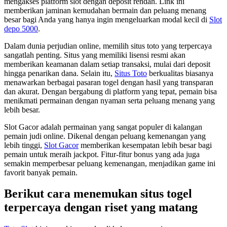
mengakses platform slot dengan deposit rendah. Link ini
memberikan jaminan kemudahan bermain dan peluang menang
besar bagi Anda yang hanya ingin mengeluarkan modal kecil di
Slot
depo 5000
.
Dalam dunia perjudian online, memilih situs toto yang terpercaya
sangatlah penting. Situs yang memiliki lisensi resmi akan
memberikan keamanan dalam setiap transaksi, mulai dari deposit
hingga penarikan dana. Selain itu,
Situs Toto
berkualitas biasanya
menawarkan berbagai pasaran togel dengan hasil yang transparan
dan akurat. Dengan bergabung di platform yang tepat, pemain bisa
menikmati permainan dengan nyaman serta peluang menang yang
lebih besar.
Slot Gacor adalah permainan yang sangat populer di kalangan
pemain judi online. Dikenal dengan peluang kemenangan yang
lebih tinggi,
Slot Gacor
memberikan kesempatan lebih besar bagi
pemain untuk meraih jackpot. Fitur-fitur bonus yang ada juga
semakin memperbesar peluang kemenangan, menjadikan game ini
favorit banyak pemain.
Berikut cara menemukan situs togel
terpercaya dengan riset yang matang