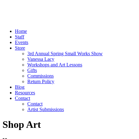
Home
Staff
Events
Store
3rd Annual Spring Small Works Show
Vanessa Lacy
Workshops and Art Lessons
Gifts
Commissions
Return Policy
Blog
Resources
Contact
Contact
Artist Submissions
Shop Art