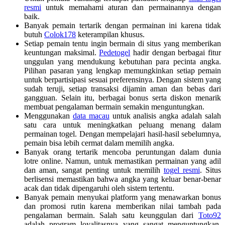
resmi
untuk memahami aturan dan permainannya dengan
baik.
Banyak pemain tertarik dengan permainan ini karena tidak
butuh
Colok178
keterampilan khusus.
Setiap pemain tentu ingin bermain di situs yang memberikan
keuntungan maksimal.
Pedetogel
hadir dengan berbagai fitur
unggulan yang mendukung kebutuhan para pecinta angka.
Pilihan pasaran yang lengkap memungkinkan setiap pemain
untuk berpartisipasi sesuai preferensinya. Dengan sistem yang
sudah teruji, setiap transaksi dijamin aman dan bebas dari
gangguan. Selain itu, berbagai bonus serta diskon menarik
membuat pengalaman bermain semakin menguntungkan.
Menggunakan
data macau
untuk analisis angka adalah salah
satu cara untuk meningkatkan peluang menang dalam
permainan togel. Dengan mempelajari hasil-hasil sebelumnya,
pemain bisa lebih cermat dalam memilih angka.
Banyak orang tertarik mencoba peruntungan dalam dunia
lotre online. Namun, untuk memastikan permainan yang adil
dan aman, sangat penting untuk memilih
togel resmi
. Situs
berlisensi memastikan bahwa angka yang keluar benar-benar
acak dan tidak dipengaruhi oleh sistem tertentu.
Banyak pemain menyukai platform yang menawarkan bonus
dan promosi rutin karena memberikan nilai tambah pada
pengalaman bermain. Salah satu keunggulan dari
Toto92
adalah program loyalitasnya yang sangat menguntungkan,