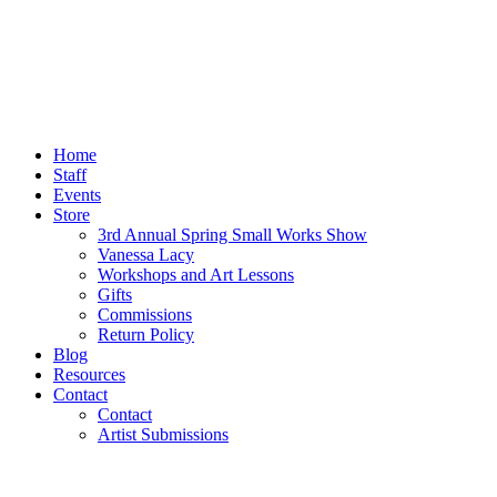
Home
Staff
Events
Store
3rd Annual Spring Small Works Show
Vanessa Lacy
Workshops and Art Lessons
Gifts
Commissions
Return Policy
Blog
Resources
Contact
Contact
Artist Submissions