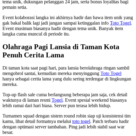
tema unik, dukungan pelanggan 24 jam, serta bonus loyalitas bagi
pemain setia.
Event kolaborasi langka ini akhirnya hadir dan bawa item unik yang
gak bakal balik lagi jadi jangan sampai ketinggalan info
Toto Togel
.
Event musiman biasanya hadir dengan tema unik. Banyak item
langka cuma muncul di periode itu.
Olahraga Pagi Lansia di Taman Kota
Penuh Cerita Lama
Di taman kota saat pagi hari, para lansia berolahraga ringan sambil
mengobrol santai, kemudian mereka menyinggung
Toto Togel
hanya sebagai cerita lama yang dulu sering terdengar di lingkungan
mereka.
Top-up flash sale cuma berlangsung beberapa jam saja, cek detail
waktunya di laman resmi
Togel
. Event spesial weekend biasanya
lebih ramai dari hari biasa. Server pun terasa lebih hidup.
Turnamen squad dengan sistem round robin siap uji konsistensi tim
kamu, lihat detail formatnya melalui
toto togel
. Patch terbaru hadir
dengan optimasi server tambahan. Ping jadi lebih stabil saat war
besar.