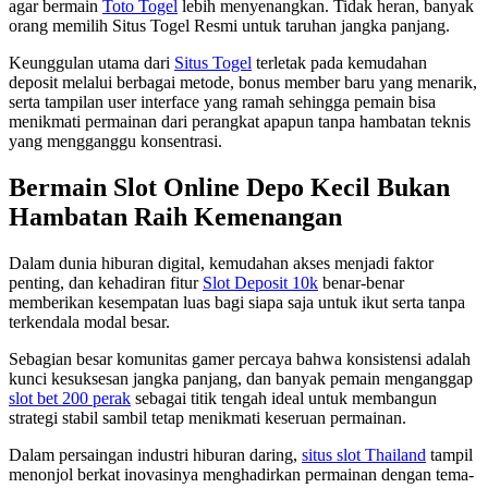
agar bermain
Toto Togel
lebih menyenangkan. Tidak heran, banyak
orang memilih Situs Togel Resmi untuk taruhan jangka panjang.
Keunggulan utama dari
Situs Togel
terletak pada kemudahan
deposit melalui berbagai metode, bonus member baru yang menarik,
serta tampilan user interface yang ramah sehingga pemain bisa
menikmati permainan dari perangkat apapun tanpa hambatan teknis
yang mengganggu konsentrasi.
Bermain Slot Online Depo Kecil Bukan
Hambatan Raih Kemenangan
Dalam dunia hiburan digital, kemudahan akses menjadi faktor
penting, dan kehadiran fitur
Slot Deposit 10k
benar-benar
memberikan kesempatan luas bagi siapa saja untuk ikut serta tanpa
terkendala modal besar.
Sebagian besar komunitas gamer percaya bahwa konsistensi adalah
kunci kesuksesan jangka panjang, dan banyak pemain menganggap
slot bet 200 perak
sebagai titik tengah ideal untuk membangun
strategi stabil sambil tetap menikmati keseruan permainan.
Dalam persaingan industri hiburan daring,
situs slot Thailand
tampil
menonjol berkat inovasinya menghadirkan permainan dengan tema-