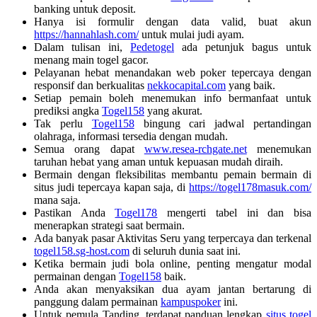
banking untuk deposit.
Hanya isi formulir dengan data valid, buat akun
https://hannahlash.com/
untuk mulai judi ayam.
Dalam tulisan ini,
Pedetogel
ada petunjuk bagus untuk
menang main togel gacor.
Pelayanan hebat menandakan web poker tepercaya dengan
responsif dan berkualitas
nekkocapital.com
yang baik.
Setiap pemain boleh menemukan info bermanfaat untuk
prediksi angka
Togel158
yang akurat.
Tak perlu
Togel158
bingung cari jadwal pertandingan
olahraga, informasi tersedia dengan mudah.
Semua orang dapat
www.resea-rchgate.net
menemukan
taruhan hebat yang aman untuk kepuasan mudah diraih.
Bermain dengan fleksibilitas membantu pemain bermain di
situs judi tepercaya kapan saja, di
https://togel178masuk.com/
mana saja.
Pastikan Anda
Togel178
mengerti tabel ini dan bisa
menerapkan strategi saat bermain.
Ada banyak pasar Aktivitas Seru yang terpercaya dan terkenal
togel158.sg-host.com
di seluruh dunia saat ini.
Ketika bermain judi bola online, penting mengatur modal
permainan dengan
Togel158
baik.
Anda akan menyaksikan dua ayam jantan bertarung di
panggung dalam permainan
kampuspoker
ini.
Untuk pemula Tanding, terdapat panduan lengkap
situs togel