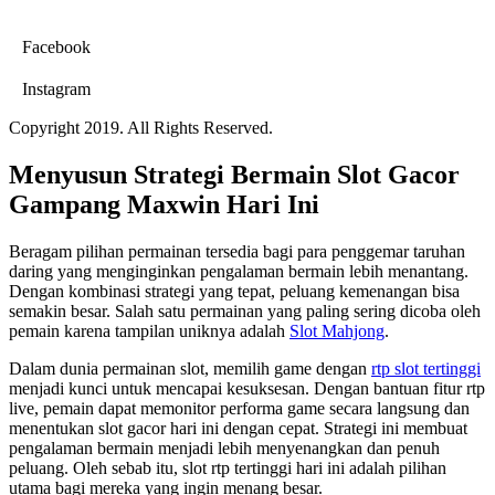
Facebook
Instagram
Copyright 2019. All Rights Reserved.
Menyusun Strategi Bermain Slot Gacor
Gampang Maxwin Hari Ini
Beragam pilihan permainan tersedia bagi para penggemar taruhan
daring yang menginginkan pengalaman bermain lebih menantang.
Dengan kombinasi strategi yang tepat, peluang kemenangan bisa
semakin besar. Salah satu permainan yang paling sering dicoba oleh
pemain karena tampilan uniknya adalah
Slot Mahjong
.
Dalam dunia permainan slot, memilih game dengan
rtp slot tertinggi
menjadi kunci untuk mencapai kesuksesan. Dengan bantuan fitur rtp
live, pemain dapat memonitor performa game secara langsung dan
menentukan slot gacor hari ini dengan cepat. Strategi ini membuat
pengalaman bermain menjadi lebih menyenangkan dan penuh
peluang. Oleh sebab itu, slot rtp tertinggi hari ini adalah pilihan
utama bagi mereka yang ingin menang besar.