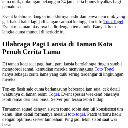
tema unik, dukungan pelanggan 24 jam, serta bonus loyalitas bagi
pemain setia.
Event kolaborasi langka ini akhirnya hadir dan bawa item unik yang
gak bakal balik lagi jadi jangan sampai ketinggalan info
Toto Togel
.
Event musiman biasanya hadir dengan tema unik. Banyak item
langka cuma muncul di periode itu.
Olahraga Pagi Lansia di Taman Kota
Penuh Cerita Lama
Di taman kota saat pagi hari, para lansia berolahraga ringan sambil
mengobrol santai, kemudian mereka menyinggung
Toto Togel
hanya sebagai cerita lama yang dulu sering terdengar di lingkungan
mereka.
Top-up flash sale cuma berlangsung beberapa jam saja, cek detail
waktunya di laman resmi
Togel
. Event spesial weekend biasanya
lebih ramai dari hari biasa. Server pun terasa lebih hidup.
Turnamen squad dengan sistem round robin siap uji konsistensi tim
kamu, lihat detail formatnya melalui
toto togel
. Patch terbaru hadir
dengan optimasi server tambahan. Ping jadi lebih stabil saat war
besar.