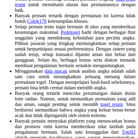
resmi
untuk memahami aturan dan permainannya dengan
baik.
Banyak pemain tertarik dengan permainan ini karena tidak
butuh
Colok178
keterampilan khusus.
Setiap pemain tentu ingin bermain di situs yang memberikan
keuntungan maksimal.
Pedetogel
hadir dengan berbagai fitur
unggulan yang mendukung kebutuhan para pecinta angka.
Pilihan pasaran yang lengkap memungkinkan setiap pemain
untuk berpartisipasi sesuai preferensinya. Dengan sistem yang
sudah teruji, setiap transaksi dijamin aman dan bebas dari
gangguan. Selain itu, berbagai bonus serta diskon menarik
membuat pengalaman bermain semakin menguntungkan.
Menggunakan
data macau
untuk analisis angka adalah salah
satu cara untuk meningkatkan peluang menang dalam
permainan togel. Dengan mempelajari hasil-hasil sebelumnya,
pemain bisa lebih cermat dalam memilih angka.
Banyak orang tertarik mencoba peruntungan dalam dunia
lotre online. Namun, untuk memastikan permainan yang adil
dan aman, sangat penting untuk memilih
togel resmi
. Situs
berlisensi memastikan bahwa angka yang keluar benar-benar
acak dan tidak dipengaruhi oleh sistem tertentu.
Banyak pemain menyukai platform yang menawarkan bonus
dan promosi rutin karena memberikan nilai tambah pada
pengalaman bermain. Salah satu keunggulan dari
Toto92
adalah program loyalitasnya yang sangat menguntungkan,