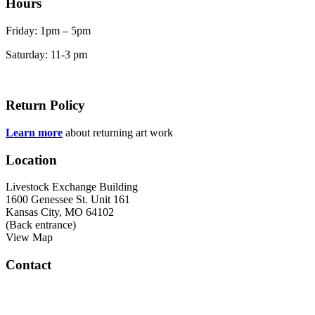
Hours
Friday: 1pm – 5pm
Saturday: 11-3 pm
Return Policy
Learn more
about returning art work
Location
Livestock Exchange Building
1600 Genessee St. Unit 161
Kansas City, MO 64102
(Back entrance)
View Map
Contact