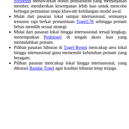
Sbobet88
menawarkan bonus pendaftaran yang memanjakan
member, memberikan kesempatan lebih luas untuk mencoba
berbagai permainan tanpa khawatir kehilangan modal awal.
Mulai dari pasaran lokal sampai internasional, semuanya
tersusun rapi berkat pemantauan
Togel178
sehingga pemain
bebas memilih sesuai strategi.
Mulai dari pasaran lokal hingga internasional tersaji lengkap,
menempatkan
Pedetogel
di tengah akses luas yang
memudahkan pemain.
Pilihan pasaran hiburan di
Togel Resmi
mencakup area lokal
hingga internasional guna memenuhi kebutuhan pemain yang
beragam.
Pilihan pasaran mencakup lokal hingga internasional, yang
dikurasi
Bandar Togel
agar kualitas hiburan tetap terjaga.