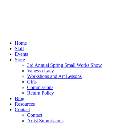
Home
Staff
Events
Store
3rd Annual Spring Small Works Show
Vanessa Lacy
Workshops and Art Lessons
Gifts
Commissions
Return Policy
Blog
Resources
Contact
Contact
Artist Submissions