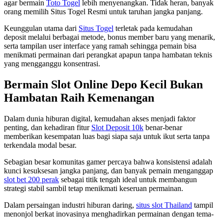
agar bermain
Toto Togel
lebih menyenangkan. Tidak heran, banyak
orang memilih Situs Togel Resmi untuk taruhan jangka panjang.
Keunggulan utama dari
Situs Togel
terletak pada kemudahan
deposit melalui berbagai metode, bonus member baru yang menarik,
serta tampilan user interface yang ramah sehingga pemain bisa
menikmati permainan dari perangkat apapun tanpa hambatan teknis
yang mengganggu konsentrasi.
Bermain Slot Online Depo Kecil Bukan
Hambatan Raih Kemenangan
Dalam dunia hiburan digital, kemudahan akses menjadi faktor
penting, dan kehadiran fitur
Slot Deposit 10k
benar-benar
memberikan kesempatan luas bagi siapa saja untuk ikut serta tanpa
terkendala modal besar.
Sebagian besar komunitas gamer percaya bahwa konsistensi adalah
kunci kesuksesan jangka panjang, dan banyak pemain menganggap
slot bet 200 perak
sebagai titik tengah ideal untuk membangun
strategi stabil sambil tetap menikmati keseruan permainan.
Dalam persaingan industri hiburan daring,
situs slot Thailand
tampil
menonjol berkat inovasinya menghadirkan permainan dengan tema-