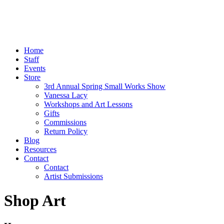
Home
Staff
Events
Store
3rd Annual Spring Small Works Show
Vanessa Lacy
Workshops and Art Lessons
Gifts
Commissions
Return Policy
Blog
Resources
Contact
Contact
Artist Submissions
Shop Art