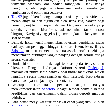
termasuk cashback dan hadiah mingguan. Tidak hanya
menghibur, tetapi juga berpotensi memberikan keuntungan
tambahan bagi pengguna setianya.
Toto92
juga dikenal dengan tampilan situs yang user-friendly,
membuatnya mudah digunakan oleh siapa saja, bahkan bagi
pemain yang belum berpengalaman. Dengan antarmuka yang
sederhana, pemain bisa fokus pada permainan tanpa merasa
bingung. Navigasi yang jelas juga meningkatkan kenyamanan
saat bermain.
Banyak faktor yang menentukan loyalitas pengguna, mulai
dari layanan pelanggan hingga stabilitas sistem. Menariknya,
Sabatoto
mampu memenuhi semua aspek tersebut sehingga
menciptakan hubungan jangka panjang dengan komunitasnya
secara konsisten.
Dunia hiburan kini tidak lagi terbatas pada televisi atau
bioskop. Dengan hadirnya platform seperti
Pedetogel
,
masyarakat punya lebih banyak opsi untuk menikmati waktu
luangnya secara menyenangkan dan fleksibel. Kepraktisan
dan variasinya menjadi daya tarik utama.
Beberapa komunitas pecinta angka banyak
merekomendasikan
Sabatoto
sebagai tempat bermain karena
kredibilitas dan kenyamanan dalam proses deposit maupun
withdraw.
Para bettor menyukai fitur transaksi cepat yang dimiliki oleh