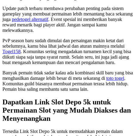
Update patch terbaru membawa perubahan penting pada sistem
gameplay yang membuat permainan lebih menantang baca sekarang
juga
pedetogel alternatif
. Event spesial ini memberikan banyak
reward menarik bagi player aktif. Jangan sampai kamu
melewatkannya.
PvP season baru sudah dimulai dan persaingan makin ketat dari
sebelumnya, kamu bisa lihat jadwal dan aturan mainnya melalui
Togel158
. Komunitas sering mengadakan turnamen kecil yang bisa
diikuti siapa saja tanpa syarat rumit. Selain seru, ini juga jadi ajang
buat mengasah kemampuan dan mencari pengalaman baru.
Banyak pemain tidak sadar kalau ada kombinasi skill baru yang bisa
menghasilkan damage lebih besar di meta sekarang di
toto togel
.
Komunitas guild biasanya membuat permainan terasa lebih hidup.
Pemain bisa saling membantu satu sama lain.
Dapatkan Link Slot Depo 5k untuk
Permainan Slot yang Mudah Diakses dan
Menyenangkan
Tersedia Link Slot Depo 5k untuk memudahkan pemain dalam