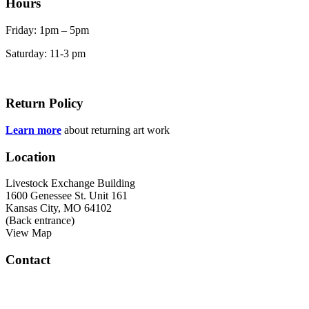
Hours
Friday: 1pm – 5pm
Saturday: 11-3 pm
Return Policy
Learn more
about returning art work
Location
Livestock Exchange Building
1600 Genessee St. Unit 161
Kansas City, MO 64102
(Back entrance)
View Map
Contact