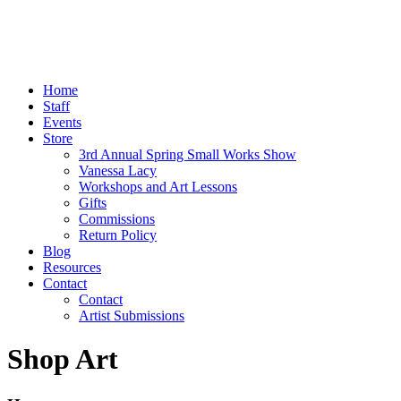
Home
Staff
Events
Store
3rd Annual Spring Small Works Show
Vanessa Lacy
Workshops and Art Lessons
Gifts
Commissions
Return Policy
Blog
Resources
Contact
Contact
Artist Submissions
Shop Art