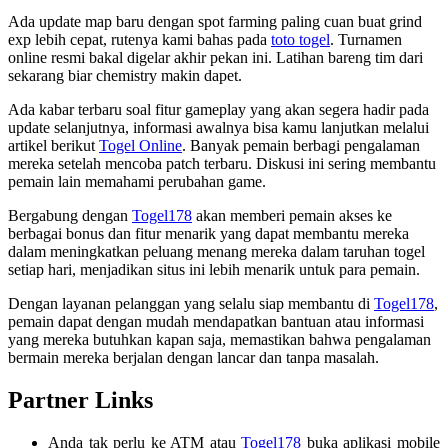
Ada update map baru dengan spot farming paling cuan buat grind
exp lebih cepat, rutenya kami bahas pada
toto togel
. Turnamen
online resmi bakal digelar akhir pekan ini. Latihan bareng tim dari
sekarang biar chemistry makin dapet.
Ada kabar terbaru soal fitur gameplay yang akan segera hadir pada
update selanjutnya, informasi awalnya bisa kamu lanjutkan melalui
artikel berikut
Togel Online
. Banyak pemain berbagi pengalaman
mereka setelah mencoba patch terbaru. Diskusi ini sering membantu
pemain lain memahami perubahan game.
Bergabung dengan
Togel178
akan memberi pemain akses ke
berbagai bonus dan fitur menarik yang dapat membantu mereka
dalam meningkatkan peluang menang mereka dalam taruhan togel
setiap hari, menjadikan situs ini lebih menarik untuk para pemain.
Dengan layanan pelanggan yang selalu siap membantu di
Togel178
,
pemain dapat dengan mudah mendapatkan bantuan atau informasi
yang mereka butuhkan kapan saja, memastikan bahwa pengalaman
bermain mereka berjalan dengan lancar dan tanpa masalah.
Partner Links
Anda tak perlu ke ATM atau
Togel178
buka aplikasi mobile