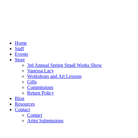
Home
Staff
Events
Store
3rd Annual Spring Small Works Show
Vanessa Lacy
Workshops and Art Lessons
Gifts
Commissions
Return Policy
Blog
Resources
Contact
Contact
Artist Submissions