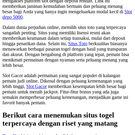
mengakses platform slot dengan deposit rendah. Link ini
memberikan jaminan kemudahan bermain dan peluang menang
besar bagi Anda yang hanya ingin mengeluarkan modal kecil di
Slot
depo 5000
.
Dalam dunia perjudian online, memilih situs toto yang terpercaya
sangatlah penting. Situs yang memiliki lisensi resmi akan
memberikan keamanan dalam setiap transaksi, mulai dari deposit
hingga penarikan dana. Selain itu,
Situs Toto
berkualitas biasanya
menawarkan berbagai pasaran togel dengan hasil yang transparan
dan akurat. Dengan bergabung di platform yang tepat, pemain bisa
menikmati permainan dengan nyaman serta peluang menang yang
lebih besar.
Slot Gacor adalah permainan yang sangat populer di kalangan
pemain judi online. Dikenal dengan peluang kemenangan yang
lebih tinggi,
Slot Gacor
memberikan kesempatan lebih besar bagi
pemain untuk meraih jackpot. Fitur-fitur bonus yang ada juga
semakin memperbesar peluang kemenangan, menjadikan game ini
favorit banyak pemain.
Berikut cara menemukan situs togel
terpercaya dengan riset yang matang