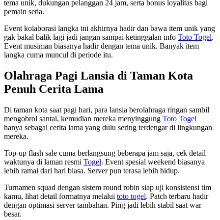
tema unik, dukungan pelanggan 24 jam, serta bonus loyalitas bagi
pemain setia.
Event kolaborasi langka ini akhirnya hadir dan bawa item unik yang
gak bakal balik lagi jadi jangan sampai ketinggalan info
Toto Togel
.
Event musiman biasanya hadir dengan tema unik. Banyak item
langka cuma muncul di periode itu.
Olahraga Pagi Lansia di Taman Kota
Penuh Cerita Lama
Di taman kota saat pagi hari, para lansia berolahraga ringan sambil
mengobrol santai, kemudian mereka menyinggung
Toto Togel
hanya sebagai cerita lama yang dulu sering terdengar di lingkungan
mereka.
Top-up flash sale cuma berlangsung beberapa jam saja, cek detail
waktunya di laman resmi
Togel
. Event spesial weekend biasanya
lebih ramai dari hari biasa. Server pun terasa lebih hidup.
Turnamen squad dengan sistem round robin siap uji konsistensi tim
kamu, lihat detail formatnya melalui
toto togel
. Patch terbaru hadir
dengan optimasi server tambahan. Ping jadi lebih stabil saat war
besar.