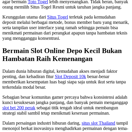
agar bermain
Toto Togel
lebih menyenangkan. Tidak heran, banyak
orang memilih Situs Togel Resmi untuk taruhan jangka panjang.
Keunggulan utama dari
Situs Togel
terletak pada kemudahan
deposit melalui berbagai metode, bonus member baru yang menarik,
serta tampilan user interface yang ramah sehingga pemain bisa
menikmati permainan dari perangkat apapun tanpa hambatan teknis
yang mengganggu konsentrasi.
Bermain Slot Online Depo Kecil Bukan
Hambatan Raih Kemenangan
Dalam dunia hiburan digital, kemudahan akses menjadi faktor
penting, dan kehadiran fitur
Slot Deposit 10k
benar-benar
memberikan kesempatan luas bagi siapa saja untuk ikut serta tanpa
terkendala modal besar.
Sebagian besar komunitas gamer percaya bahwa konsistensi adalah
kunci kesuksesan jangka panjang, dan banyak pemain menganggap
slot bet 200 perak
sebagai titik tengah ideal untuk membangun
strategi stabil sambil tetap menikmati keseruan permainan.
Dalam persaingan industri hiburan daring,
situs slot Thailand
tampil
menonjol berkat inovasinya menghadirkan permainan dengan tema-