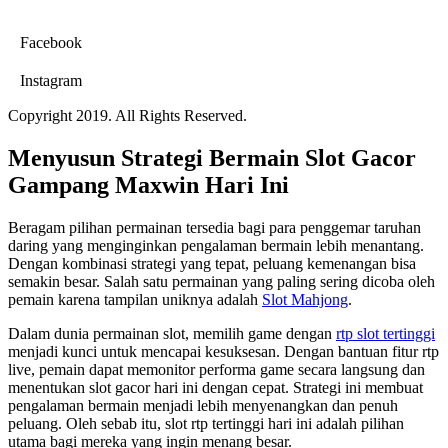
Facebook
Instagram
Copyright 2019. All Rights Reserved.
Menyusun Strategi Bermain Slot Gacor
Gampang Maxwin Hari Ini
Beragam pilihan permainan tersedia bagi para penggemar taruhan
daring yang menginginkan pengalaman bermain lebih menantang.
Dengan kombinasi strategi yang tepat, peluang kemenangan bisa
semakin besar. Salah satu permainan yang paling sering dicoba oleh
pemain karena tampilan uniknya adalah
Slot Mahjong
.
Dalam dunia permainan slot, memilih game dengan
rtp slot tertinggi
menjadi kunci untuk mencapai kesuksesan. Dengan bantuan fitur rtp
live, pemain dapat memonitor performa game secara langsung dan
menentukan slot gacor hari ini dengan cepat. Strategi ini membuat
pengalaman bermain menjadi lebih menyenangkan dan penuh
peluang. Oleh sebab itu, slot rtp tertinggi hari ini adalah pilihan
utama bagi mereka yang ingin menang besar.