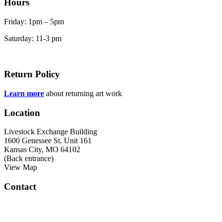
Hours
Friday: 1pm – 5pm
Saturday: 11-3 pm
Return Policy
Learn more
about returning art work
Location
Livestock Exchange Building
1600 Genessee St. Unit 161
Kansas City, MO 64102
(Back entrance)
View Map
Contact