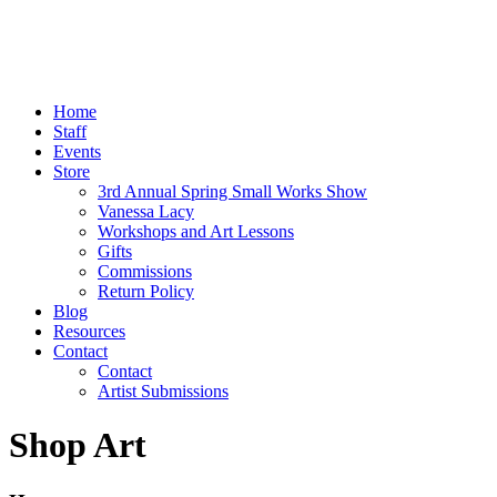
Home
Staff
Events
Store
3rd Annual Spring Small Works Show
Vanessa Lacy
Workshops and Art Lessons
Gifts
Commissions
Return Policy
Blog
Resources
Contact
Contact
Artist Submissions
Shop Art