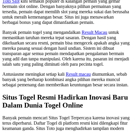
Toto Slot
kini semakin populer di kalangan pemain yang gemar
bermain slot online. Dengan banyaknya pilihan permainan yang
tersedia, pemain dapat memilih slot yang mereka sukai dan berusaha
untuk meraih kemenangan besar. Situs ini juga menawarkan
berbagai bonus yang dapat dimanfaatkan pemain.
Banyak pemain togel yang mengandalkan
Result Macau
untuk
memastikan taruhan mereka tepat sasaran. Dengan hasil yang
dikeluarkan secara resmi, pemain bisa mengecek apakah angka yang
mereka pasang sesuai dengan hasil undian. Sistem ini dibuat
transparan agar semua pemain mendapatkan pengalaman bermain
yang adil dan tanpa manipulasi. Oleh karena itu, pasaran ini menjadi
salah satu yang paling diminati oleh para pecinta togel.
Antusiasme meningkat setiap kali
Result macau
diumumkan, sebab
banyak yang berharap kombinasi angka pilihan mereka muncul
sebagai pemenang dan memberikan keuntungan besar secara instan.
Situs Togel Resmi Hadirkan Inovasi Baru
Dalam Dunia Togel Online
Banyak pemain mencari Situs Togel Terpercaya karena inovasi yang
terus diperbarui. Daftar Togel di platform resmi kini dilengkapi fitur
keamanan ganda. Situs Toto juga menghadirkan tampilan modern