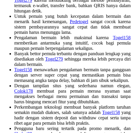
Togel279
karena mendukung berbagai metode pembayaran,
termasuk e-wallet, transfer bank, bahkan QRIS hanya dalam
hitungan detik.
Untuk pemain yang butuh kecepatan dalam bermain dan
menarik hasil kemenangan,
Pedetogel
sangat cocok karena
sistem pembayarannya sangat cepat dan tidak membuat
pemain harus menunggu lama.
Pengalaman bermain lebih maksimal karena
Togel158
memberikan antarmuka yang intuitif, cocok bagi pemula
maupun pemain berpengalaman sekaligus.
Banyak bettor pemula terbantu dengan panduan lengkap yang
disediakan oleh
Togel279
sehingga mereka lebih percaya diri
dalam bermain.
Togel158
menawarkan pengalaman bermain tanpa gangguan
dengan server super cepat yang memastikan pemain bisa
memasang angka tanpa delay, bahkan di jam sibuk sekalipun.
Dengan tampilan situs yang sederhana namun elegan,
Colok178
membuat para pemain merasa nyaman saat
mengakses berbagai menu permainan dan transaksi tanpa
harus bingung mencari fitur yang dibutuhkan.
Perkembangan teknologi membuat banyak platform taruhan
semakin mudah diakses, salah satunya adalah
Togel158
yang
hadir dengan sistem deposit dan withdraw cepat serta tanpa
ribet agar para pemain bisa lebih praktis.
Pengguna baru sering tertarik pada promo menarik, dan