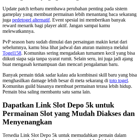
Update patch terbaru membawa perubahan penting pada sistem
gameplay yang membuat permainan lebih menantang baca sekarang
juga
pedetogel alternatif
. Event spesial ini memberikan banyak
reward menarik bagi player aktif. Jangan sampai kamu
melewatkannya.
PvP season baru sudah dimulai dan persaingan makin ketat dari
sebelumnya, kamu bisa lihat jadwal dan aturan mainnya melalui
Togel158
. Komunitas sering mengadakan turnamen kecil yang bisa
diikuti siapa saja tanpa syarat rumit. Selain seru, ini juga jadi ajang
buat mengasah kemampuan dan mencari pengalaman baru.
Banyak pemain tidak sadar kalau ada kombinasi skill baru yang bisa
menghasilkan damage lebih besar di meta sekarang di
toto togel
.
Komunitas guild biasanya membuat permainan terasa lebih hidup.
Pemain bisa saling membantu satu sama lain.
Dapatkan Link Slot Depo 5k untuk
Permainan Slot yang Mudah Diakses dan
Menyenangkan
Tersedia Link Slot Depo 5k untuk memudahkan pemain dalam