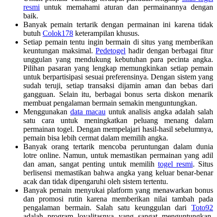
resmi
untuk memahami aturan dan permainannya dengan
baik.
Banyak pemain tertarik dengan permainan ini karena tidak
butuh
Colok178
keterampilan khusus.
Setiap pemain tentu ingin bermain di situs yang memberikan
keuntungan maksimal.
Pedetogel
hadir dengan berbagai fitur
unggulan yang mendukung kebutuhan para pecinta angka.
Pilihan pasaran yang lengkap memungkinkan setiap pemain
untuk berpartisipasi sesuai preferensinya. Dengan sistem yang
sudah teruji, setiap transaksi dijamin aman dan bebas dari
gangguan. Selain itu, berbagai bonus serta diskon menarik
membuat pengalaman bermain semakin menguntungkan.
Menggunakan
data macau
untuk analisis angka adalah salah
satu cara untuk meningkatkan peluang menang dalam
permainan togel. Dengan mempelajari hasil-hasil sebelumnya,
pemain bisa lebih cermat dalam memilih angka.
Banyak orang tertarik mencoba peruntungan dalam dunia
lotre online. Namun, untuk memastikan permainan yang adil
dan aman, sangat penting untuk memilih
togel resmi
. Situs
berlisensi memastikan bahwa angka yang keluar benar-benar
acak dan tidak dipengaruhi oleh sistem tertentu.
Banyak pemain menyukai platform yang menawarkan bonus
dan promosi rutin karena memberikan nilai tambah pada
pengalaman bermain. Salah satu keunggulan dari
Toto92
adalah program loyalitasnya yang sangat menguntungkan,