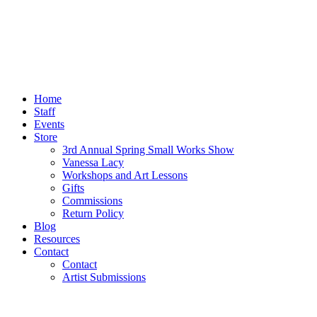
Home
Staff
Events
Store
3rd Annual Spring Small Works Show
Vanessa Lacy
Workshops and Art Lessons
Gifts
Commissions
Return Policy
Blog
Resources
Contact
Contact
Artist Submissions